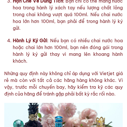
Hạn Chế Về Dung Tích
: Bạn chỉ có thể mang nước
hoa trong hành lý xách tay nếu lượng chất lỏng
trong chai không vượt quá 100ml. Nếu chai nước
hoa lớn hơn 100ml, bạn phải để trong hành lý ký
gửi.
Hành Lý Ký Gửi
: Nếu bạn có nhiều chai nước hoa
hoặc chai lớn hơn 100ml, bạn nên đóng gói trong
hành lý ký gửi thay vì mang lên khoang hành
khách.
Những quy định này không chỉ áp dụng với Vietjet giá
rẻ mà còn với tất cả các hãng hàng không khác. Vì
vậy, trước mỗi chuyến bay, hãy kiểm tra kỹ các quy
định của hãng để tránh gặp phải bất kỳ rắc rối nào.