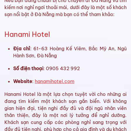
Nếu bạn đang chuẩn bị cho chuyến đi Đà Nẵng và tìm
kiếm nơi nghỉ ngơi thoải mái, dưới đây là một số khách
sạn nổi bật ở Đà Nẵng mà bạn có thể tham khảo:
Hanami Hotel
Địa chỉ
: 61-63 Hoàng Kế Viêm, Bắc Mỹ An, Ngũ
Hành Sơn, Đà Nẵng
Số điện thoại
: 0905 432 992
Website
:
hanamihotel.com
Hanami Hotel là một lựa chọn tuyệt vời cho những ai
đang tìm kiếm một khách sạn gần biển. Với không
gian hiện đại, tiện nghi đầy đủ và đội ngũ nhân viên
thân thiện, đây là một nơi lý tưởng để nghỉ dưỡng.
Khách sạn cung cấp các phòng nghỉ sang trọng với
đầy đủ tiện nghi, phù hợp cho cả gia đình và du khách