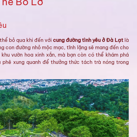
Thể Bỏ Lỡ
êu
thể bỏ qua khi đến với
cung đường tình yêu ở Đà Lạt
là
ững con đường nhỏ mộc mạc, tĩnh lặng sẽ mang đến cho
g khu vườn hoa xinh xắn, mà bạn còn có thể khám phá
à phê xung quanh để thưởng thức tách trà nóng trong