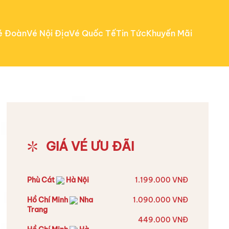
é Đoàn
Vé Nội Địa
Vé Quốc Tế
Tin Tức
Khuyến Mãi
GIÁ VÉ ƯU ĐÃI
Phù Cát
Hà Nội
1.199.000 VNĐ
Hồ Chí Minh
Nha
1.090.000 VNĐ
Trang
449.000 VNĐ