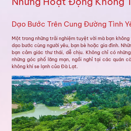
Những Hoạt Động Không 
Dạo Bước Trên Cung Đường Tình Y
Một trong những trải nghiệm tuyệt vời mà bạn không 
dạo bước cùng người yêu, bạn bè hoặc gia đình. Nh
bạn cảm giác thư thái, dễ chịu. Không chỉ có nhữn
những góc phố lãng mạn, ngồi nghỉ tại các quán c
không khí se lạnh của Đà Lạt.