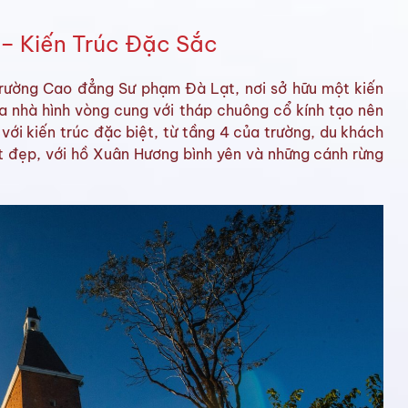
– Kiến Trúc Đặc Sắc
Trường Cao đẳng Sư phạm Đà Lạt, nơi sở hữu một kiến
 nhà hình vòng cung với tháp chuông cổ kính tạo nên
với kiến trúc đặc biệt, từ tầng 4 của trường, du khách
ệt đẹp, với hồ Xuân Hương bình yên và những cánh rừng