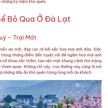
ó những kỷ niệm khó quên.
ể Bỏ Qua Ở Đà Lạt
ý – Trại Mát
hiếc áo mới, đẹp rực rỡ bởi sắc hoa mai anh đào. Đặc
t trong những điểm đến tuyệt vời để ngắm hoa mai anh
oa nở khoe sắc thắm, tạo nên một khung cảnh thơ mộng
ới tham quan. Không chỉ vậy, con đường này cũng là nơi
ại những dấu ấn khó quên trong lòng mỗi du khách.