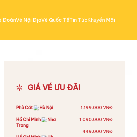
é Đoàn
Vé Nội Địa
Vé Quốc Tế
Tin Tức
Khuyến Mãi
GIÁ VÉ ƯU ĐÃI
Phù Cát
Hà Nội
1.199.000 VNĐ
Hồ Chí Minh
Nha
1.090.000 VNĐ
Trang
449.000 VNĐ