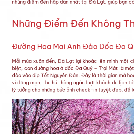
những điểm đến hấp dẫn nhất tại Đà Lạt, giúp bạn c
Những Điểm Đến Không Th
Đường Hoa Mai Anh Đào Dốc Đa Qu
Mỗi mùa xuân đến, Đà Lạt lại khoác lên mình một c
biệt, con đường hoa ở dốc Đa Quý – Trại Mát là mộ
đào vào dịp Tết Nguyên Đán. Đây là thời gian mà h
và lãng mạn, thu hút hàng ngàn lượt khách du lịch t
lý tưởng cho những bức ảnh check-in tuyệt đẹp, để l