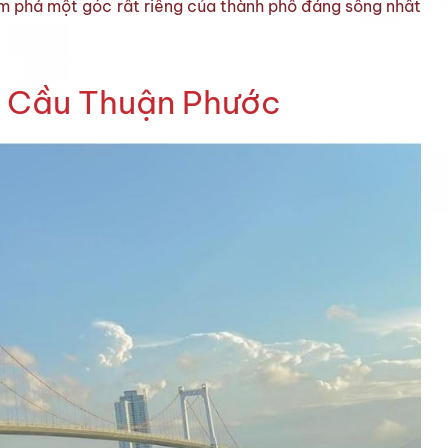
m phá một góc rất riêng của thành phố đáng sống nhất
 Cầu Thuận Phước