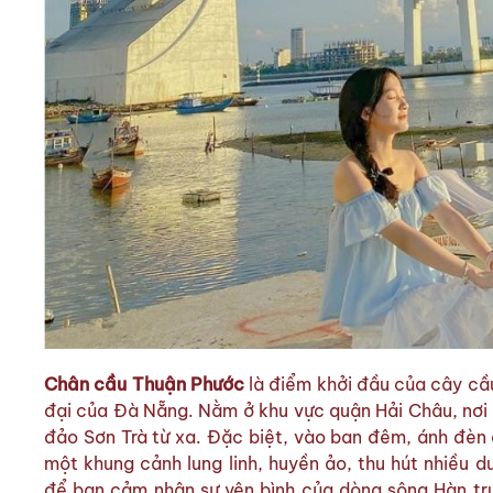
Chân cầu Thuận Phước
là điểm khởi đầu của cây cầu
đại của Đà Nẵng. Nằm ở khu vực quận Hải Châu, nơi
đảo Sơn Trà từ xa. Đặc biệt, vào ban đêm, ánh đèn
một khung cảnh lung linh, huyền ảo, thu hút nhiều d
để bạn cảm nhận sự yên bình của dòng sông Hàn trư