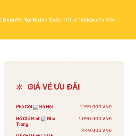
é Đoàn
Vé Nội Địa
Vé Quốc Tế
Tin Tức
Khuyến Mãi
GIÁ VÉ ƯU ĐÃI
Phù Cát
Hà Nội
1.199.000 VNĐ
Hồ Chí Minh
Nha
1.090.000 VNĐ
Trang
449.000 VNĐ