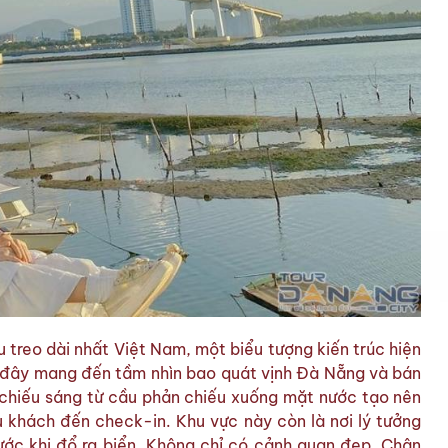
 treo dài nhất Việt Nam, một biểu tượng kiến trúc hiện
 đây mang đến tầm nhìn bao quát vịnh Đà Nẵng và bán
 chiếu sáng từ cầu phản chiếu xuống mặt nước tạo nên
u khách đến check-in. Khu vực này còn là nơi lý tưởng
ớc khi đổ ra biển. Không chỉ có cảnh quan đẹp, Chân