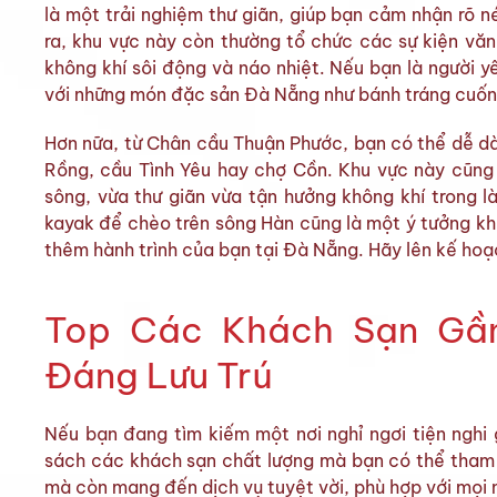
là một trải nghiệm thư giãn, giúp bạn cảm nhận rõ n
ra, khu vực này còn thường tổ chức các sự kiện văn
không khí sôi động và náo nhiệt. Nếu bạn là người 
với những món đặc sản Đà Nẵng như bánh tráng cuốn
Hơn nữa, từ Chân cầu Thuận Phước, bạn có thể dễ dà
Rồng, cầu Tình Yêu hay chợ Cồn. Khu vực này cũng 
sông, vừa thư giãn vừa tận hưởng không khí trong 
kayak để chèo trên sông Hàn cũng là một ý tưởng kh
thêm hành trình của bạn tại Đà Nẵng. Hãy lên kế hoạc
Top Các Khách Sạn Gầ
Đáng Lưu Trú
Nếu bạn đang tìm kiếm một nơi nghỉ ngơi tiện nghi
sách các khách sạn chất lượng mà bạn có thể tham k
mà còn mang đến dịch vụ tuyệt vời, phù hợp với mọi 