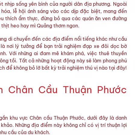
ét nhịp sống yên bình của người dân địa phương. Ngoài
 hóa, lễ hội ánh sáng vào các dịp đặc biệt, mang đến
yêu thích ẩm thực, đừng bỏ qua các quán ăn ven đường
 thịt heo hay mì Quảng thơm ngon.
ng di chuyển đến các địa điểm nổi tiếng khác như cầu
là nơi lý tưởng để bạn trải nghiệm đạp xe đôi dọc bờ
lành. Với những ai đam mê khám phá, việc thuê thuyền
ông tồi. Tất cả những hoạt động này sẽ làm phong phú
h để không bỏ lỡ bất kỳ trải nghiệm thú vị nào tại đây!
n Chân Cầu Thuận Phước
 gần khu vực Chân cầu Thuận Phước, dưới đây là danh
hảo. Những địa điểm này không chỉ có vị trí thuận lợi
nhu cầu của du khách.