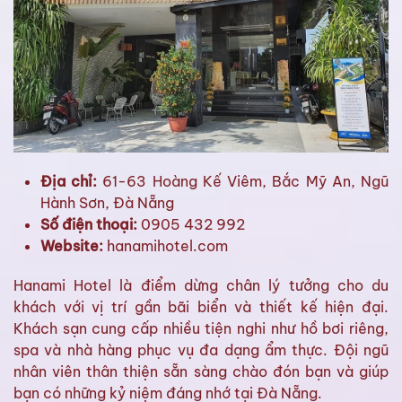
Địa chỉ:
61-63 Hoàng Kế Viêm, Bắc Mỹ An, Ngũ
Hành Sơn, Đà Nẵng
Số điện thoại:
0905 432 992
Website:
hanamihotel.com
Hanami Hotel là điểm dừng chân lý tưởng cho du
khách với vị trí gần bãi biển và thiết kế hiện đại.
Khách sạn cung cấp nhiều tiện nghi như hồ bơi riêng,
spa và nhà hàng phục vụ đa dạng ẩm thực. Đội ngũ
nhân viên thân thiện sẵn sàng chào đón bạn và giúp
bạn có những kỷ niệm đáng nhớ tại Đà Nẵng.