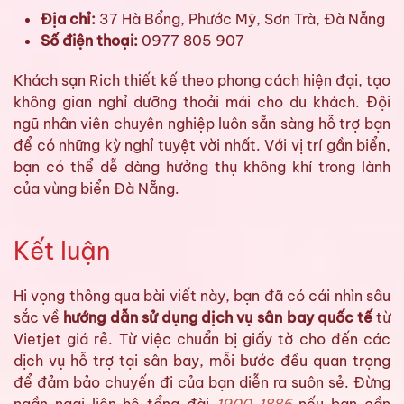
Địa chỉ:
37 Hà Bổng, Phước Mỹ, Sơn Trà, Đà Nẵng
Số điện thoại:
0977 805 907
Khách sạn Rich thiết kế theo phong cách hiện đại, tạo
không gian nghỉ dưỡng thoải mái cho du khách. Đội
ngũ nhân viên chuyên nghiệp luôn sẵn sàng hỗ trợ bạn
để có những kỳ nghỉ tuyệt vời nhất. Với vị trí gần biển,
bạn có thể dễ dàng hưởng thụ không khí trong lành
của vùng biển Đà Nẵng.
Kết luận
Hi vọng thông qua bài viết này, bạn đã có cái nhìn sâu
sắc về
hướng dẫn sử dụng dịch vụ sân bay quốc tế
từ
Vietjet giá rẻ. Từ việc chuẩn bị giấy tờ cho đến các
dịch vụ hỗ trợ tại sân bay, mỗi bước đều quan trọng
để đảm bảo chuyến đi của bạn diễn ra suôn sẻ. Đừng
ngần ngại liên hệ tổng đài
1900 1886
nếu bạn cần