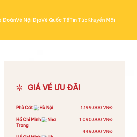
é Đoàn
Vé Nội Địa
Vé Quốc Tế
Tin Tức
Khuyến Mãi
GIÁ VÉ ƯU ĐÃI
Phù Cát
Hà Nội
1.199.000 VNĐ
Hồ Chí Minh
Nha
1.090.000 VNĐ
Trang
449.000 VNĐ