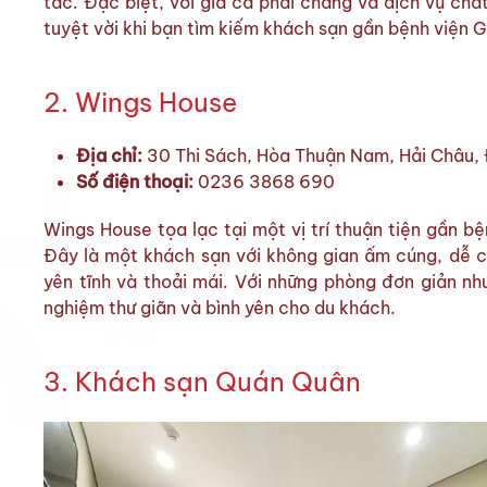
tác. Đặc biệt, với giá cả phải chăng và dịch vụ chấ
tuyệt vời khi bạn tìm kiếm khách sạn gần bệnh viện 
2. Wings House
Địa chỉ:
30 Thi Sách, Hòa Thuận Nam, Hải Châu
Số điện thoại:
0236 3868 690
Wings House tọa lạc tại một vị trí thuận tiện gần b
Đây là một khách sạn với không gian ấm cúng, dễ c
yên tĩnh và thoải mái. Với những phòng đơn giản n
nghiệm thư giãn và bình yên cho du khách.
3. Khách sạn Quán Quân