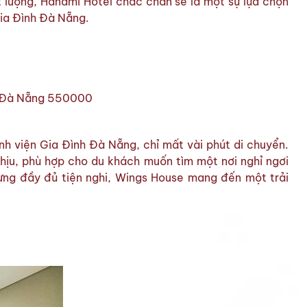
t lượng, Hanami Hotel chắc chắn sẽ là một sự lựa chọn
Gia Đình Đà Nẵng.
, Đà Nẵng 550000
ệnh viện Gia Đình Đà Nẵng, chỉ mất vài phút di chuyển.
hịu, phù hợp cho du khách muốn tìm một nơi nghỉ ngơi
hưng đầy đủ tiện nghi, Wings House mang đến một trải