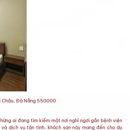
i Châu, Đà Nẵng 550000
hững ai đang tìm kiếm một nơi nghỉ ngơi gần bệnh viện
i và dịch vụ tận tình, khách sạn này mang đến cho du