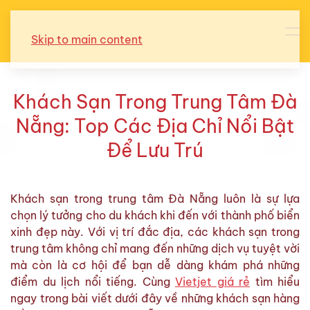
Skip to main content
Khách Sạn Trong Trung Tâm Đà
Nẵng: Top Các Địa Chỉ Nổi Bật
Để Lưu Trú
Khách sạn trong trung tâm Đà Nẵng luôn là sự lựa
chọn lý tưởng cho du khách khi đến với thành phố biển
xinh đẹp này. Với vị trí đắc địa, các khách sạn trong
trung tâm không chỉ mang đến những dịch vụ tuyệt vời
mà còn là cơ hội để bạn dễ dàng khám phá những
điểm du lịch nổi tiếng. Cùng
Vietjet giá rẻ
tìm hiểu
ngay trong bài viết dưới đây về những khách sạn hàng