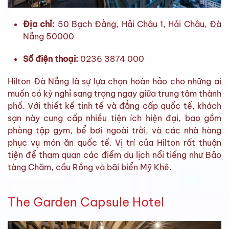
Địa chỉ:
50 Bạch Đằng, Hải Châu 1, Hải Châu, Đà
Nẵng 50000
Số điện thoại:
0236 3874 000
Hilton Đà Nẵng là sự lựa chọn hoàn hảo cho những ai
muốn có kỳ nghỉ sang trọng ngay giữa trung tâm thành
phố. Với thiết kế tinh tế và đẳng cấp quốc tế, khách
sạn này cung cấp nhiều tiện ích hiện đại, bao gồm
phòng tập gym, bể bơi ngoài trời, và các nhà hàng
phục vụ món ăn quốc tế. Vị trí của Hilton rất thuận
tiện để tham quan các điểm du lịch nổi tiếng như Bảo
tàng Chăm, cầu Rồng và bãi biển Mỹ Khê.
The Garden Capsule Hotel