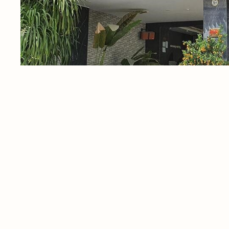
Địa chỉ:
61-63 Hoàng Kế Viêm, Bắc Mỹ Phú, Ngũ
Số điện thoại:
0905 432 992
Website
:
Hanami Hotel
Hanami Hotel nằm ở vị trí lý tưởng gần biển Non Nướ