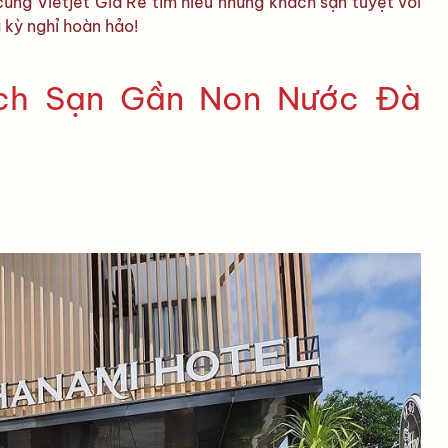
cùng Vietjet Giá Rẻ tìm hiểu những khách sạn tuyệt vời
kỳ nghỉ hoàn hảo!
ch Sạn Gần Non Nước Đà