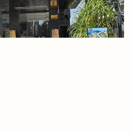
 Hành Sơn, Đà Nẵng 550000
c, với không gian thoáng mát, hiện đại và sang trọng.