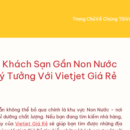
Trang Chủ
Về Chúng Tôi
V
 Khách Sạn Gần Non Nước
 Tưởng Với Vietjet Giá Rẻ
n không thể bỏ qua chính là khu vực Non Nước – nơi
ghỉ dưỡng chất lượng. Nếu bạn đang tìm kiếm nhà hàng,
ây của
Vietjet Giá Rẻ
sẽ giúp bạn tìm được những địa