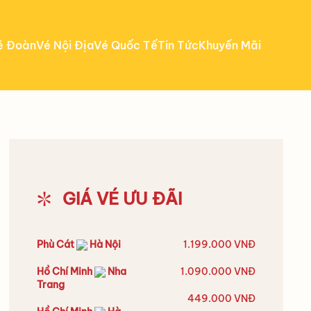
é Đoàn
Vé Nội Địa
Vé Quốc Tế
Tin Tức
Khuyến Mãi
GIÁ VÉ ƯU ĐÃI
Phù Cát
Hà Nội
1.199.000 VNĐ
Hồ Chí Minh
Nha
1.090.000 VNĐ
Trang
449.000 VNĐ