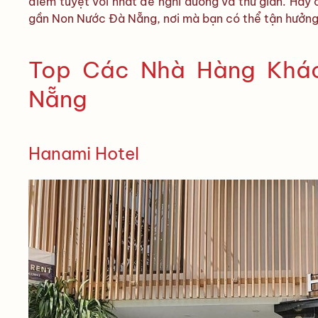
điểm tuyệt vời nhất để nghỉ dưỡng và thư giãn. Hãy 
gần Non Nước Đà Nẵng, nơi mà bạn có thể tận hưởng 
Top Các Nhà Hàng Khá
Nẵng
Hanami Hotel