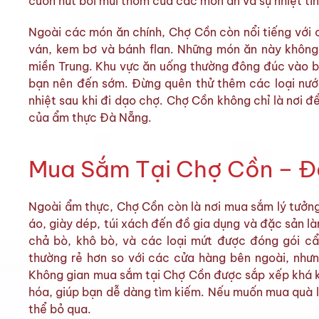
cuốn hút bởi mùi thơm của các món ăn và sự nhiệt tì
Ngoài các món ăn chính, Chợ Cồn còn nổi tiếng với 
ván, kem bơ và bánh flan. Những món ăn này khôn
miền Trung. Khu vực ăn uống thường đông đúc vào buổ
bạn nên đến sớm. Đừng quên thử thêm các loại nước
nhiệt sau khi đi dạo chợ. Chợ Cồn không chỉ là nơi 
của ẩm thực Đà Nẵng.
Mua Sắm Tại Chợ Cồn – Đ
Ngoài ẩm thực, Chợ Cồn còn là nơi mua sắm lý tưởng
áo, giày dép, túi xách đến đồ gia dụng và đặc sản l
chả bò, khô bò, và các loại mứt được đóng gói cẩ
thường rẻ hơn so với các cửa hàng bên ngoài, như
Không gian mua sắm tại Chợ Cồn được sắp xếp khá kh
hóa, giúp bạn dễ dàng tìm kiếm. Nếu muốn mua quà 
thể bỏ qua.