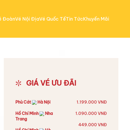
é Đoàn
Vé Nội Địa
Vé Quốc Tế
Tin Tức
Khuyến Mãi
GIÁ VÉ ƯU ĐÃI
Phù Cát
Hà Nội
1.199.000 VNĐ
Hồ Chí Minh
Nha
1.090.000 VNĐ
Trang
449.000 VNĐ