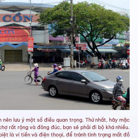
nên lưu ý một số điều quan trọng. Thứ nhất, hãy mặc
chợ rất rộng và đông đúc, bạn sẽ phải đi bộ khá nhiều.
iệt là ví tiền và điện thoại, để tránh tình trạng mất đồ