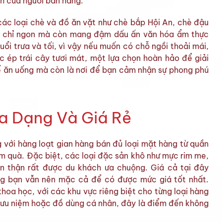
nh của người bán hàng.
các loại chè và đồ ăn vặt như chè bắp Hội An, chè đậu
g chỉ ngon mà còn mang đậm dấu ấn văn hóa ẩm thực
i trưa và tối, vì vậy nếu muốn có chỗ ngồi thoải mái,
 ép trái cây tươi mát, một lựa chọn hoàn hảo để giải
để ăn uống mà còn là nơi để bạn cảm nhận sự phong phú
a Dạng Và Giá Rẻ
 với hàng loạt gian hàng bán đủ loại mặt hàng từ quần
àm quà. Đặc biệt, các loại đặc sản khô như mực rim me,
n thận rất được du khách ưa chuộng. Giá cả tại đây
ng bạn vẫn nên mặc cả để có được mức giá tốt nhất.
oa học, với các khu vực riêng biệt cho từng loại hàng
lưu niệm hoặc đồ dùng cá nhân, đây là điểm đến không