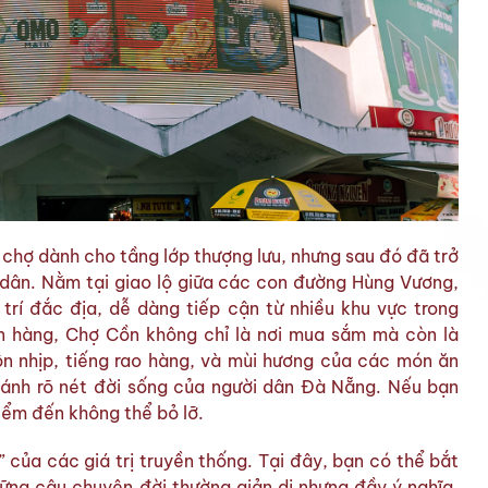
chợ dành cho tầng lớp thượng lưu, nhưng sau đó đã trở
 dân. Nằm tại giao lộ giữa các con đường Hùng Vương,
trí đắc địa, dễ dàng tiếp cận từ nhiều khu vực trong
an hàng, Chợ Cồn không chỉ là nơi mua sắm mà còn là
ộn nhịp, tiếng rao hàng, và mùi hương của các món ăn
ánh rõ nét đời sống của người dân Đà Nẵng. Nếu bạn
iểm đến không thể bỏ lỡ.
của các giá trị truyền thống. Tại đây, bạn có thể bắt
hững câu chuyện đời thường giản dị nhưng đầy ý nghĩa.