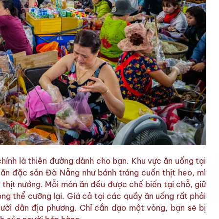
hính là thiên đường dành cho bạn. Khu vực ăn uống tại
ăn đặc sản Đà Nẵng như bánh tráng cuốn thịt heo, mì
thịt nướng. Mỗi món ăn đều được chế biến tại chỗ, giữ
ng thể cưỡng lại. Giá cả tại các quầy ăn uống rất phải
gười dân địa phương. Chỉ cần dạo một vòng, bạn sẽ bị