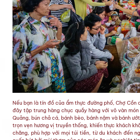
Nếu bạn là tín đồ của ẩm thực đường phố, Chợ Cồn c
đây tập trung hàng chục quầy hàng với vô vàn món 
Quảng, bún chả cá, bánh bèo, bánh nậm và bánh ướt 
trọn vẹn hương vị truyền thống, khiến thực khách khô
chăng, phù hợp với mọi túi tiền, từ du khách đến n