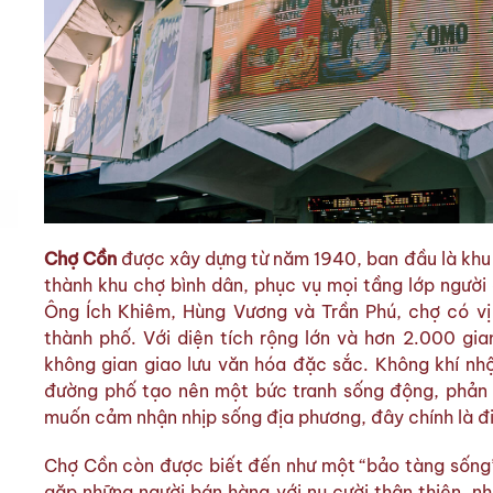
Chợ Cồn
được xây dựng từ năm 1940, ban đầu là khu 
thành khu chợ bình dân, phục vụ mọi tầng lớp người
Ông Ích Khiêm, Hùng Vương và Trần Phú, chợ có vị 
thành phố. Với diện tích rộng lớn và hơn 2.000 gi
không gian giao lưu văn hóa đặc sắc. Không khí nh
đường phố tạo nên một bức tranh sống động, phản 
muốn cảm nhận nhịp sống địa phương, đây chính là đ
Chợ Cồn còn được biết đến như một “bảo tàng sống” 
gặp những người bán hàng với nụ cười thân thiện, n