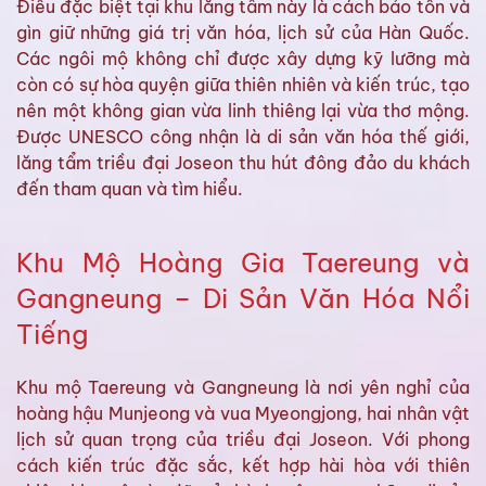
Điều đặc biệt tại khu lăng tẩm này là cách bảo tồn và
gìn giữ những giá trị văn hóa, lịch sử của Hàn Quốc.
Các ngôi mộ không chỉ được xây dựng kỹ lưỡng mà
còn có sự hòa quyện giữa thiên nhiên và kiến trúc, tạo
nên một không gian vừa linh thiêng lại vừa thơ mộng.
Được UNESCO công nhận là di sản văn hóa thế giới,
lăng tẩm triều đại Joseon thu hút đông đảo du khách
đến tham quan và tìm hiểu.
Khu Mộ Hoàng Gia Taereung và
Gangneung – Di Sản Văn Hóa Nổi
Tiếng
Khu mộ Taereung và Gangneung là nơi yên nghỉ của
hoàng hậu Munjeong và vua Myeongjong, hai nhân vật
lịch sử quan trọng của triều đại Joseon. Với phong
cách kiến trúc đặc sắc, kết hợp hài hòa với thiên