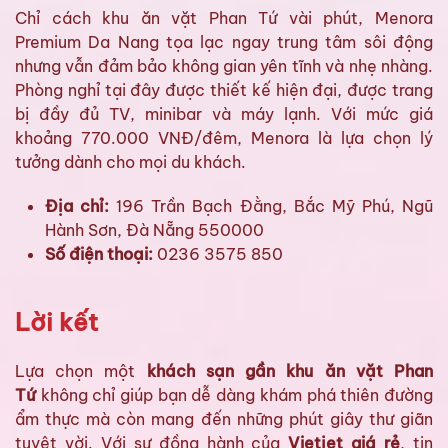
Chỉ cách khu ăn vặt Phan Tứ vài phút, Menora
Premium Da Nang tọa lạc ngay trung tâm sôi động
nhưng vẫn đảm bảo không gian yên tĩnh và nhẹ nhàng.
Phòng nghỉ tại đây được thiết kế hiện đại, được trang
bị đầy đủ TV, minibar và máy lạnh. Với mức giá
khoảng 770.000 VNĐ/đêm, Menora là lựa chọn lý
tưởng dành cho mọi du khách.
Địa chỉ:
196 Trần Bạch Đằng, Bắc Mỹ Phú, Ngũ
Hành Sơn, Đà Nẵng 550000
Số điện thoại:
0236 3575 850
Lời kết
Lựa chọn một
khách sạn gần khu ăn vặt Phan
Tứ
không chỉ giúp bạn dễ dàng khám phá thiên đường
ẩm thực mà còn mang đến những phút giây thư giãn
tuyệt vời. Với sự đồng hành của
Vietjet giá rẻ
, tin