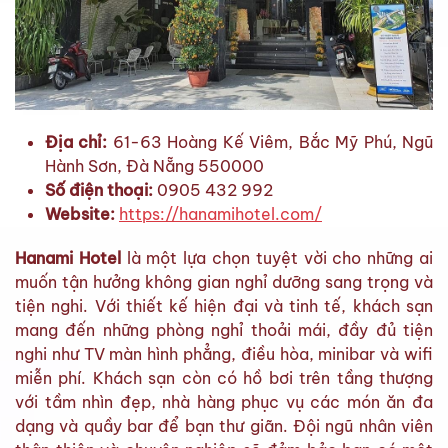
Địa chỉ:
61-63 Hoàng Kế Viêm, Bắc Mỹ Phú, Ngũ
Hành Sơn, Đà Nẵng 550000
Số điện thoại:
0905 432 992
Website:
https://hanamihotel.com/
Hanami Hotel
là một lựa chọn tuyệt vời cho những ai
muốn tận hưởng không gian nghỉ dưỡng sang trọng và
tiện nghi. Với thiết kế hiện đại và tinh tế, khách sạn
mang đến những phòng nghỉ thoải mái, đầy đủ tiện
nghi như TV màn hình phẳng, điều hòa, minibar và wifi
miễn phí. Khách sạn còn có hồ bơi trên tầng thượng
với tầm nhìn đẹp, nhà hàng phục vụ các món ăn đa
dạng và quầy bar để bạn thư giãn. Đội ngũ nhân viên