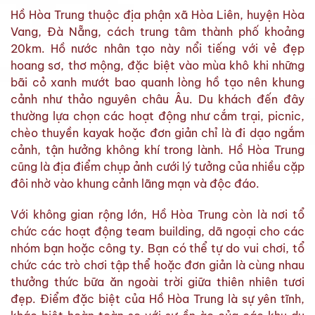
Hồ Hòa Trung thuộc địa phận xã Hòa Liên, huyện Hòa
Vang, Đà Nẵng, cách trung tâm thành phố khoảng
20km. Hồ nước nhân tạo này nổi tiếng với vẻ đẹp
hoang sơ, thơ mộng, đặc biệt vào mùa khô khi những
bãi cỏ xanh mướt bao quanh lòng hồ tạo nên khung
cảnh như thảo nguyên châu Âu. Du khách đến đây
thường lựa chọn các hoạt động như cắm trại, picnic,
chèo thuyền kayak hoặc đơn giản chỉ là đi dạo ngắm
cảnh, tận hưởng không khí trong lành. Hồ Hòa Trung
cũng là địa điểm chụp ảnh cưới lý tưởng của nhiều cặp
đôi nhờ vào khung cảnh lãng mạn và độc đáo.
Với không gian rộng lớn, Hồ Hòa Trung còn là nơi tổ
chức các hoạt động team building, dã ngoại cho các
nhóm bạn hoặc công ty. Bạn có thể tự do vui chơi, tổ
chức các trò chơi tập thể hoặc đơn giản là cùng nhau
thưởng thức bữa ăn ngoài trời giữa thiên nhiên tươi
đẹp. Điểm đặc biệt của Hồ Hòa Trung là sự yên tĩnh,