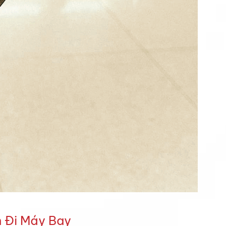
m Đi Máy Bay