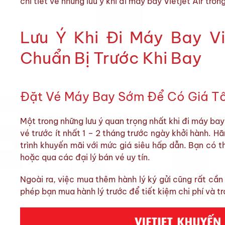
chi tiết về những lưu ý khi đi máy bay Vietjet Air tron
Lưu Ý Khi Đi Máy Bay Vi
Chuẩn Bị Trước Khi Bay
Đặt Vé Máy Bay Sớm Để Có Giá T
Một trong những lưu ý quan trọng nhất khi đi máy bay
vé trước ít nhất 1 – 2 tháng trước ngày khởi hành. 
trình khuyến mãi với mức giá siêu hấp dẫn. Bạn có t
hoặc qua các đại lý bán vé uy tín.
Ngoài ra, việc mua thêm hành lý ký gửi cũng rất cần
phép bạn mua hành lý trước để tiết kiệm chi phí và tr