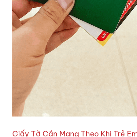
Giấy Tờ Cần Mang Theo Khi Trẻ E