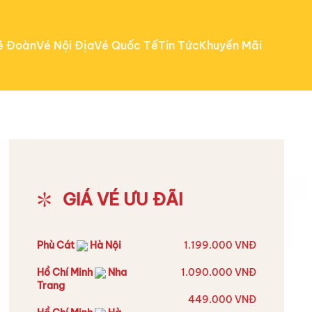
é Đoàn
Vé Nội Địa
Vé Quốc Tế
Tin Tức
Khuyến Mãi
GIÁ VÉ ƯU ĐÃI
Phù Cát
Hà Nội
1.199.000 VNĐ
Hồ Chí Minh
Nha
1.090.000 VNĐ
Trang
449.000 VNĐ