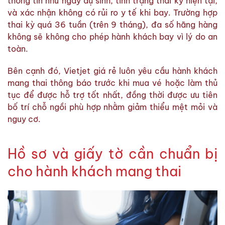
thông tin như ngày dự sinh, tình trạng thai kỳ hiện tại,
và xác nhận không có rủi ro y tế khi bay. Trường hợp
thai kỳ quá 36 tuần (trên 9 tháng), đa số hãng hàng
không sẽ không cho phép hành khách bay vì lý do an
toàn.
Bên cạnh đó, Vietjet giá rẻ luôn yêu cầu hành khách
mang thai thông báo trước khi mua vé hoặc làm thủ
tục để được hỗ trợ tốt nhất, đồng thời được ưu tiên
bố trí chỗ ngồi phù hợp nhằm giảm thiểu mệt mỏi và
nguy cơ.
Hồ sơ và giấy tờ cần chuẩn bị
cho hành khách mang thai