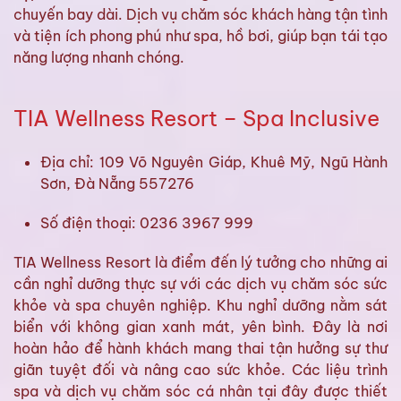
chuyến bay dài. Dịch vụ chăm sóc khách hàng tận tình
và tiện ích phong phú như spa, hồ bơi, giúp bạn tái tạo
năng lượng nhanh chóng.
TIA Wellness Resort – Spa Inclusive
Địa chỉ: 109 Võ Nguyên Giáp, Khuê Mỹ, Ngũ Hành
Sơn, Đà Nẵng 557276
Số điện thoại: 0236 3967 999
TIA Wellness Resort là điểm đến lý tưởng cho những ai
cần nghỉ dưỡng thực sự với các dịch vụ chăm sóc sức
khỏe và spa chuyên nghiệp. Khu nghỉ dưỡng nằm sát
biển với không gian xanh mát, yên bình. Đây là nơi
hoàn hảo để hành khách mang thai tận hưởng sự thư
giãn tuyệt đối và nâng cao sức khỏe. Các liệu trình
spa và dịch vụ chăm sóc cá nhân tại đây được thiết