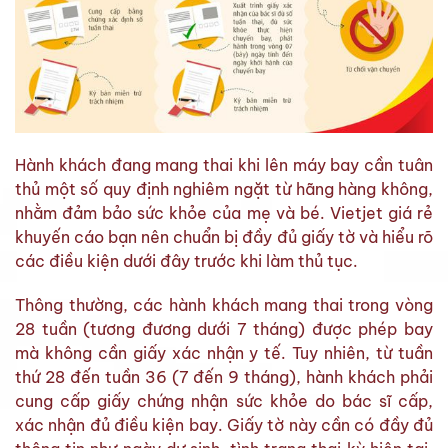
Hành khách đang mang thai khi lên máy bay cần tuân
thủ một số quy định nghiêm ngặt từ hãng hàng không,
nhằm đảm bảo sức khỏe của mẹ và bé. Vietjet giá rẻ
khuyến cáo bạn nên chuẩn bị đầy đủ giấy tờ và hiểu rõ
các điều kiện dưới đây trước khi làm thủ tục.
Thông thường, các hành khách mang thai trong vòng
28 tuần (tương đương dưới 7 tháng) được phép bay
mà không cần giấy xác nhận y tế. Tuy nhiên, từ tuần
thứ 28 đến tuần 36 (7 đến 9 tháng), hành khách phải
cung cấp giấy chứng nhận sức khỏe do bác sĩ cấp,
xác nhận đủ điều kiện bay. Giấy tờ này cần có đầy đủ