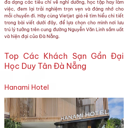
đa dạng các tiêu chí về nghỉ dưỡng, học tập hay làm
việc, đem lại trải nghiệm trọn vẹn và đáng nhớ cho
mỗi chuyến đi. Hãy cùng Vietjet giá rẻ tìm hiểu chi tiết
trong bài viết dưới đây, để lựa chọn cho mình nơi lưu
trú lý tưởng trên cung đường Nguyễn Văn Linh sầm uất
và hiện đại của Đà Nẵng.
Top Các Khách Sạn Gần Đại
Học Duy Tân Đà Nẵng
Hanami Hotel