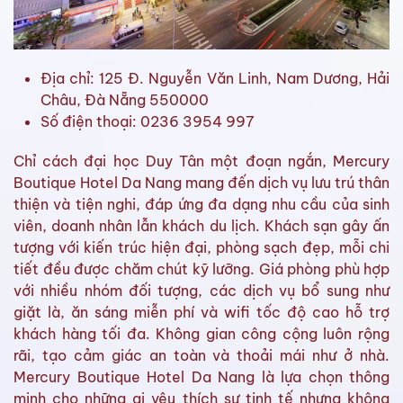
Địa chỉ: 125 Đ. Nguyễn Văn Linh, Nam Dương, Hải
Châu, Đà Nẵng 550000
Số điện thoại: 0236 3954 997
Chỉ cách đại học Duy Tân một đoạn ngắn, Mercury
Boutique Hotel Da Nang mang đến dịch vụ lưu trú thân
thiện và tiện nghi, đáp ứng đa dạng nhu cầu của sinh
viên, doanh nhân lẫn khách du lịch. Khách sạn gây ấn
tượng với kiến trúc hiện đại, phòng sạch đẹp, mỗi chi
tiết đều được chăm chút kỹ lưỡng. Giá phòng phù hợp
với nhiều nhóm đối tượng, các dịch vụ bổ sung như
giặt là, ăn sáng miễn phí và wifi tốc độ cao hỗ trợ
khách hàng tối đa. Không gian công cộng luôn rộng
rãi, tạo cảm giác an toàn và thoải mái như ở nhà.
Mercury Boutique Hotel Da Nang là lựa chọn thông
minh cho những ai yêu thích sự tinh tế nhưng không