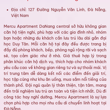
Địa chỉ: 127 Đường Nguyễn Văn Linh, Đà Nẵng,
Việt Nam
Mercu Apartment DaNang central sở hữu không gian
căn hộ tiện nghi, phù hợp với các gia đình nhỏ, nhóm
bạn hoặc những du khách cần lưu trú lâu dài gần đại
học Duy Tân. Mỗi căn hộ tại đây đều được trang bị
đầy đủ phòng khách, bếp, phòng ngủ rộng rãi và sạch
sẽ, tạo cảm giác như ở nhà. Giá thuê hợp lý trong
phân khúc căn hộ dịch vụ, thích hợp cho nhóm khách
yêu cầu cao về không gian riêng tư và sự thoải mái. Vị
trí trung tâm dễ dàng kết nối các điểm đến giải trí,
học tập cũng như khu ăn uống, mua sắm nổi tiếng của
thành phố. Đội ngũ quản lý thân thiện, tận tâm, mang
đến trải nghiệm lưu trú an toàn và tiện ích nhất. Dù đi
công tác hay nghỉ dưỡng, Mercu Apartment là sự lựa
chọn phù hợp cho mọi nhu cầu di chuyển linh hoạt tại
Đà Nẵng.