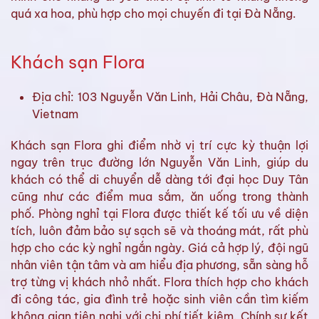
quá xa hoa, phù hợp cho mọi chuyến đi tại Đà Nẵng.
Khách sạn Flora
Địa chỉ: 103 Nguyễn Văn Linh, Hải Châu, Đà Nẵng,
Vietnam
Khách sạn Flora ghi điểm nhờ vị trí cực kỳ thuận lợi
ngay trên trục đường lớn Nguyễn Văn Linh, giúp du
khách có thể di chuyển dễ dàng tới đại học Duy Tân
cũng như các điểm mua sắm, ăn uống trong thành
phố. Phòng nghỉ tại Flora được thiết kế tối ưu về diện
tích, luôn đảm bảo sự sạch sẽ và thoáng mát, rất phù
hợp cho các kỳ nghỉ ngắn ngày. Giá cả hợp lý, đội ngũ
nhân viên tận tâm và am hiểu địa phương, sẵn sàng hỗ
trợ từng vị khách nhỏ nhất. Flora thích hợp cho khách
đi công tác, gia đình trẻ hoặc sinh viên cần tìm kiếm
không gian tiện nghi với chi phí tiết kiệm. Chính sự kết