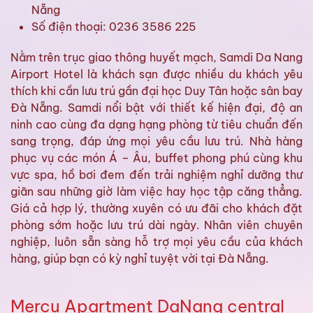
Nẵng
Số điện thoại: 0236 3586 225
Nằm trên trục giao thông huyết mạch, Samdi Da Nang
Airport Hotel là khách sạn được nhiều du khách yêu
thích khi cần lưu trú gần đại học Duy Tân hoặc sân bay
Đà Nẵng. Samdi nổi bật với thiết kế hiện đại, độ an
ninh cao cùng đa dạng hạng phòng từ tiêu chuẩn đến
sang trọng, đáp ứng mọi yêu cầu lưu trú. Nhà hàng
phục vụ các món Á – Âu, buffet phong phú cùng khu
vực spa, hồ bơi đem đến trải nghiệm nghỉ dưỡng thư
giãn sau những giờ làm việc hay học tập căng thẳng.
Giá cả hợp lý, thường xuyên có ưu đãi cho khách đặt
phòng sớm hoặc lưu trú dài ngày. Nhân viên chuyên
nghiệp, luôn sẵn sàng hỗ trợ mọi yêu cầu của khách
hàng, giúp bạn có kỳ nghỉ tuyệt vời tại Đà Nẵng.
Mercu Apartment DaNang central