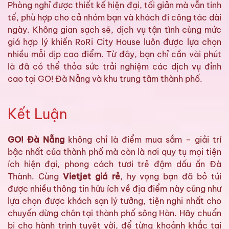
Phòng nghỉ được thiết kế hiện đại, tối giản mà vẫn tinh
tế, phù hợp cho cả nhóm bạn và khách đi công tác dài
ngày. Không gian sạch sẽ, dịch vụ tận tình cùng mức
giá hợp lý khiến RoRi City House luôn được lựa chọn
nhiều mỗi dịp cao điểm. Từ đây, bạn chỉ cần vài phút
là đã có thể thỏa sức trải nghiệm các dịch vụ đỉnh
cao tại GO! Đà Nẵng và khu trung tâm thành phố.
Kết Luận
GO! Đà Nẵng
không chỉ là điểm mua sắm – giải trí
bậc nhất của thành phố mà còn là nơi quy tụ mọi tiện
ích hiện đại, phong cách tươi trẻ đậm dấu ấn Đà
Thành. Cùng
Vietjet giá rẻ
, hy vọng bạn đã bỏ túi
được nhiều thông tin hữu ích về địa điểm này cũng như
lựa chọn được khách sạn lý tưởng, tiện nghi nhất cho
chuyến dừng chân tại thành phố sông Hàn. Hãy chuẩn
bị cho hành trình tuyệt vời, để từng khoảnh khắc tại