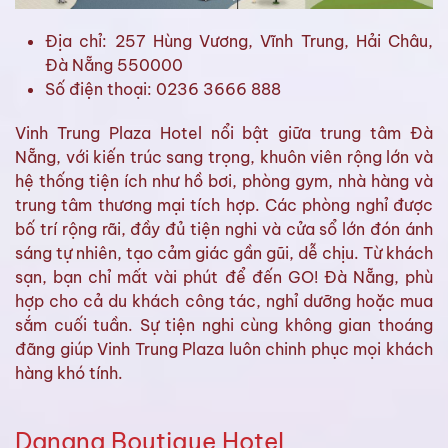
Địa chỉ: 257 Hùng Vương, Vĩnh Trung, Hải Châu,
Đà Nẵng 550000
Số điện thoại: 0236 3666 888
Vinh Trung Plaza Hotel nổi bật giữa trung tâm Đà
Nẵng, với kiến trúc sang trọng, khuôn viên rộng lớn và
hệ thống tiện ích như hồ bơi, phòng gym, nhà hàng và
trung tâm thương mại tích hợp. Các phòng nghỉ được
bố trí rộng rãi, đầy đủ tiện nghi và cửa sổ lớn đón ánh
sáng tự nhiên, tạo cảm giác gần gũi, dễ chịu. Từ khách
sạn, bạn chỉ mất vài phút để đến GO! Đà Nẵng, phù
hợp cho cả du khách công tác, nghỉ dưỡng hoặc mua
sắm cuối tuần. Sự tiện nghi cùng không gian thoáng
đãng giúp Vinh Trung Plaza luôn chinh phục mọi khách
hàng khó tính.
Danang Boutique Hotel