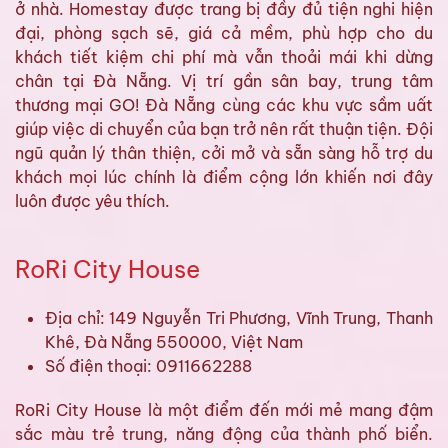
ở nhà. Homestay được trang bị đầy đủ tiện nghi hiện
đại, phòng sạch sẽ, giá cả mềm, phù hợp cho du
khách tiết kiệm chi phí mà vẫn thoải mái khi dừng
chân tại Đà Nẵng. Vị trí gần sân bay, trung tâm
thương mại GO! Đà Nẵng cùng các khu vực sầm uất
giúp việc di chuyển của bạn trở nên rất thuận tiện. Đội
ngũ quản lý thân thiện, cởi mở và sẵn sàng hỗ trợ du
khách mọi lúc chính là điểm cộng lớn khiến nơi đây
luôn được yêu thích.
RoRi City House
Địa chỉ: 149 Nguyễn Tri Phương, Vĩnh Trung, Thanh
Khê, Đà Nẵng 550000, Việt Nam
Số điện thoại: 0911662288
RoRi City House là một điểm đến mới mẻ mang đậm
sắc màu trẻ trung, năng động của thành phố biển.