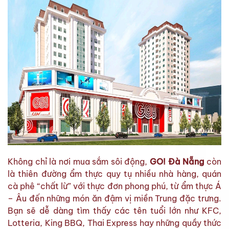
Không chỉ là nơi mua sắm sôi động,
GO! Đà Nẵng
còn
là thiên đường ẩm thực quy tụ nhiều nhà hàng, quán
cà phê “chất lừ” với thực đơn phong phú, từ ẩm thực Á
– Âu đến những món ăn đậm vị miền Trung đặc trưng.
Bạn sẽ dễ dàng tìm thấy các tên tuổi lớn như KFC,
Lotteria, King BBQ, Thai Express hay những quầy thức