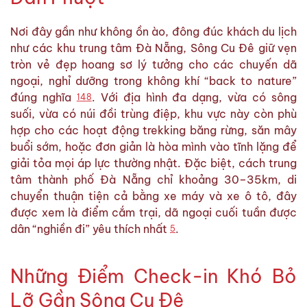
Nơi đây gần như không ồn ào, đông đúc khách du lịch
như các khu trung tâm Đà Nẵng, Sông Cu Đê giữ vẹn
tròn vẻ đẹp hoang sơ lý tưởng cho các chuyến dã
ngoại, nghỉ dưỡng trong không khí “back to nature”
đúng nghĩa
. Với địa hình đa dạng, vừa có sông
1
4
8
suối, vừa có núi đồi trùng điệp, khu vực này còn phù
hợp cho các hoạt động trekking băng rừng, săn mây
buổi sớm, hoặc đơn giản là hòa mình vào tĩnh lặng để
giải tỏa mọi áp lực thường nhật. Đặc biệt, cách trung
tâm thành phố Đà Nẵng chỉ khoảng 30–35km, di
chuyển thuận tiện cả bằng xe máy và xe ô tô, đây
được xem là điểm cắm trại, dã ngoại cuối tuần được
dân “nghiền đi” yêu thích nhất
.
5
Những Điểm Check-in Khó Bỏ
Lỡ Gần Sông Cu Đê