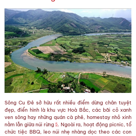
Sông Cu Đê sở hữu rất nhiều điểm dừng chân tuyệt
đẹp, điển hình là khu vực Hoà Bắc, các bãi cỏ xanh
ven sông hay những quán cà phê, homestay nhỏ xinh
nằm lẫn giữa núi rừng
. Ngoài ra, hoạt động picnic, tổ
5
chức tiệc BBQ, leo núi nhẹ nhàng dọc theo các con