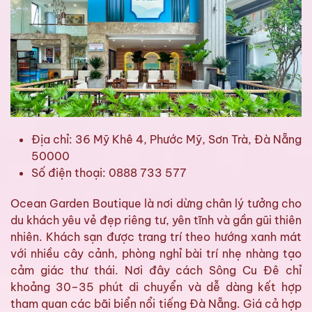
Địa chỉ: 36 Mỹ Khê 4, Phước Mỹ, Sơn Trà, Đà Nẵng
50000
Số điện thoại: 0888 733 577
Ocean Garden Boutique là nơi dừng chân lý tưởng cho
du khách yêu vẻ đẹp riêng tư, yên tĩnh và gần gũi thiên
nhiên. Khách sạn được trang trí theo hướng xanh mát
với nhiều cây cảnh, phòng nghỉ bài trí nhẹ nhàng tạo
cảm giác thư thái. Nơi đây cách Sông Cu Đê chỉ
khoảng 30–35 phút di chuyển và dễ dàng kết hợp
tham quan các bãi biển nổi tiếng Đà Nẵng. Giá cả hợp