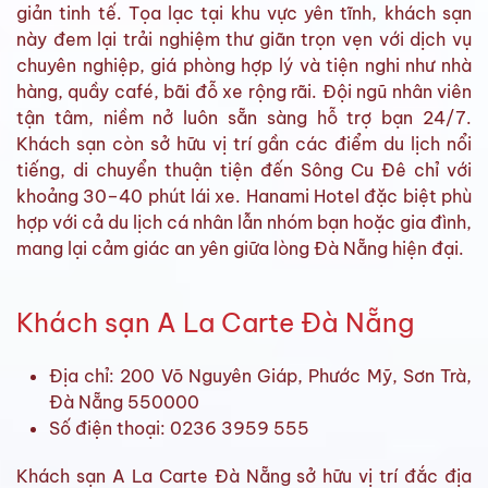
giản tinh tế. Tọa lạc tại khu vực yên tĩnh, khách sạn
này đem lại trải nghiệm thư giãn trọn vẹn với dịch vụ
chuyên nghiệp, giá phòng hợp lý và tiện nghi như nhà
hàng, quầy café, bãi đỗ xe rộng rãi. Đội ngũ nhân viên
tận tâm, niềm nở luôn sẵn sàng hỗ trợ bạn 24/7.
Khách sạn còn sở hữu vị trí gần các điểm du lịch nổi
tiếng, di chuyển thuận tiện đến Sông Cu Đê chỉ với
khoảng 30–40 phút lái xe. Hanami Hotel đặc biệt phù
hợp với cả du lịch cá nhân lẫn nhóm bạn hoặc gia đình,
mang lại cảm giác an yên giữa lòng Đà Nẵng hiện đại.
Khách sạn A La Carte Đà Nẵng
Địa chỉ: 200 Võ Nguyên Giáp, Phước Mỹ, Sơn Trà,
Đà Nẵng 550000
Số điện thoại: 0236 3959 555
Khách sạn A La Carte Đà Nẵng sở hữu vị trí đắc địa