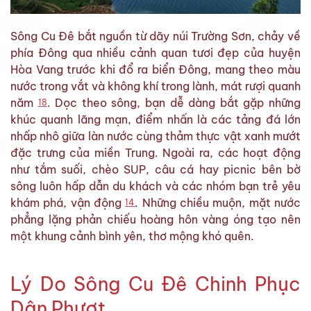
Sông Cu Đê bắt nguồn từ dãy núi Trường Sơn, chảy về
phía Đông qua nhiều cảnh quan tươi đẹp của huyện
Hòa Vang trước khi đổ ra biển Đông, mang theo màu
nước trong vắt và không khí trong lành, mát rượi quanh
năm
. Dọc theo sông, bạn dễ dàng bắt gặp những
1
8
khúc quanh lãng mạn, điểm nhấn là các tảng đá lớn
nhấp nhô giữa làn nước cùng thảm thực vật xanh mướt
đặc trưng của miền Trung. Ngoài ra, các hoạt động
như tắm suối, chèo SUP, câu cá hay picnic bên bờ
sông luôn hấp dẫn du khách và các nhóm bạn trẻ yêu
khám phá, vận động
. Những chiều muộn, mặt nước
1
4
phẳng lặng phản chiếu hoàng hôn vàng óng tạo nên
một khung cảnh bình yên, thơ mộng khó quên.
Lý Do Sông Cu Đê Chinh Phục
Dân Phượt