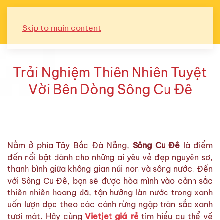
Skip to main content
Trải Nghiệm Thiên Nhiên Tuyệt
Vời Bên Dòng Sông Cu Đê
Nằm ở phía Tây Bắc Đà Nẵng,
Sông Cu Đê
là điểm
đến nổi bật dành cho những ai yêu vẻ đẹp nguyên sơ,
thanh bình giữa không gian núi non và sông nước. Đến
với Sông Cu Đê, bạn sẽ được hòa mình vào cảnh sắc
thiên nhiên hoang dã, tận hưởng làn nước trong xanh
uốn lượn dọc theo các cánh rừng ngập tràn sắc xanh
tươi mát. Hãy cùng
Vietjet giá rẻ
tìm hiểu cụ thể về