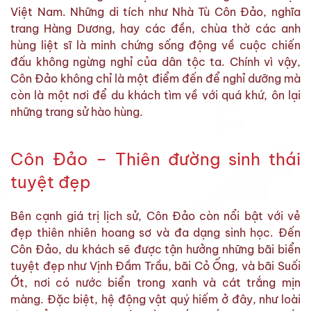
Việt Nam. Những di tích như Nhà Tù Côn Đảo, nghĩa
trang Hàng Dương, hay các đền, chùa thờ các anh
hùng liệt sĩ là minh chứng sống động về cuộc chiến
đấu không ngừng nghỉ của dân tộc ta. Chính vì vậy,
Côn Đảo không chỉ là một điểm đến để nghỉ dưỡng mà
còn là một nơi để du khách tìm về với quá khứ, ôn lại
những trang sử hào hùng.
Côn Đảo – Thiên đường sinh thái
tuyệt đẹp
Bên cạnh giá trị lịch sử, Côn Đảo còn nổi bật với vẻ
đẹp thiên nhiên hoang sơ và đa dạng sinh học. Đến
Côn Đảo, du khách sẽ được tận hưởng những bãi biển
tuyệt đẹp như Vịnh Đầm Trầu, bãi Cỏ Ống, và bãi Suối
Ớt, nơi có nước biển trong xanh và cát trắng mịn
màng. Đặc biệt, hệ động vật quý hiếm ở đây, như loài