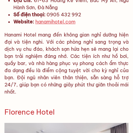
Địa chỉ:
61-63 Hoàng Kế Viêm, Bắc Mỹ An, Ngũ
Hành Sơn, Đà Nẵng
Số điện thoại:
0905 432 992
Website:
hanamihotel.com
Hanami Hotel mang đến không gian nghỉ dưỡng hiện
đại và tiện nghi. Với các phòng nghỉ sang trọng và
dịch vụ chu đáo, khách sạn hứa hẹn sẽ mang lại cho
bạn trải nghiệm đáng nhớ. Các tiện ích như hồ bơi,
quầy bar, và nhà hàng phục vụ phong cách ẩm thực
đa dạng đều là điểm cộng tuyệt vời cho kỳ nghỉ của
bạn. Đội ngũ nhân viên thân thiện, sẵn sàng hỗ trợ
24/7, giúp bạn có những giây phút thư giãn thoải mái
nhất.
Florence Hotel