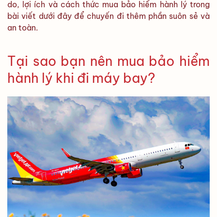
do, lợi ích và cách thức mua bảo hiểm hành lý trong
Giải
bài viết dưới đây để chuyến đi thêm phần suôn sẻ và
pháp
an
an toàn.
tâm
cùng
Vietjet
Tại sao bạn nên mua bảo hiểm
giá
rẻ
hành lý khi đi máy bay?