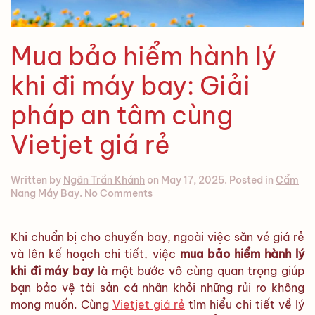
Mua bảo hiểm hành lý
khi đi máy bay: Giải
pháp an tâm cùng
Vietjet giá rẻ
Written by
Ngân Trần Khánh
on
May 17, 2025
. Posted in
Cẩm
on
Nang Máy Bay
.
No Comments
Mua
bảo
hiểm
Khi chuẩn bị cho chuyến bay, ngoài việc săn vé giá rẻ
hành
và lên kế hoạch chi tiết, việc
mua bảo hiểm hành lý
lý
khi đi máy bay
là một bước vô cùng quan trọng giúp
khi
đi
bạn bảo vệ tài sản cá nhân khỏi những rủi ro không
máy
mong muốn. Cùng
Vietjet giá rẻ
tìm hiểu chi tiết về lý
bay: