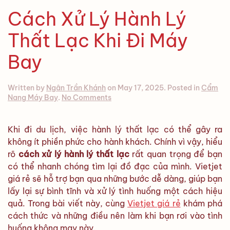
Cách Xử Lý Hành Lý
Thất Lạc Khi Đi Máy
Bay
Written by
Ngân Trần Khánh
on
May 17, 2025
. Posted in
Cẩm
on
Nang Máy Bay
.
No Comments
Cách
Xử
Lý
Khi đi du lịch, việc hành lý thất lạc có thể gây ra
Hành
không ít phiền phức cho hành khách. Chính vì vậy, hiểu
Lý
rõ
cách xử lý hành lý thất lạc
rất quan trọng để bạn
Thất
Lạc
có thể nhanh chóng tìm lại đồ đạc của mình. Vietjet
Khi
giá rẻ sẽ hỗ trợ bạn qua những bước dễ dàng, giúp bạn
Đi
lấy lại sự bình tĩnh và xử lý tình huống một cách hiệu
Máy
quả. Trong bài viết này, cùng
Vietjet giá rẻ
khám phá
Bay
cách thức và những điều nên làm khi bạn rơi vào tình
huống không may này.