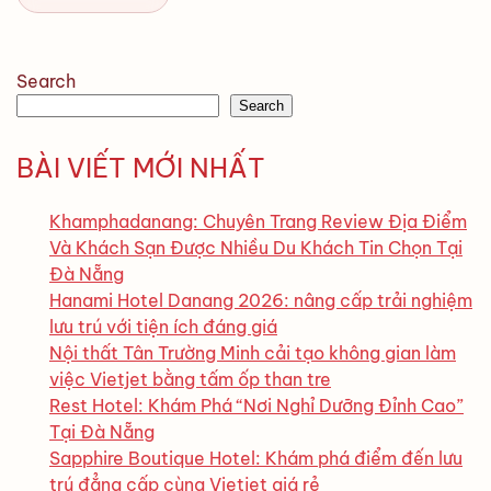
Search
Search
BÀI VIẾT MỚI NHẤT
Khamphadanang: Chuyên Trang Review Địa Điểm
Và Khách Sạn Được Nhiều Du Khách Tin Chọn Tại
Đà Nẵng
Hanami Hotel Danang 2026: nâng cấp trải nghiệm
lưu trú với tiện ích đáng giá
Nội thất Tân Trường Minh cải tạo không gian làm
việc Vietjet bằng tấm ốp than tre
Rest Hotel: Khám Phá “Nơi Nghỉ Dưỡng Đỉnh Cao”
Tại Đà Nẵng
Sapphire Boutique Hotel: Khám phá điểm đến lưu
trú đẳng cấp cùng Vietjet giá rẻ