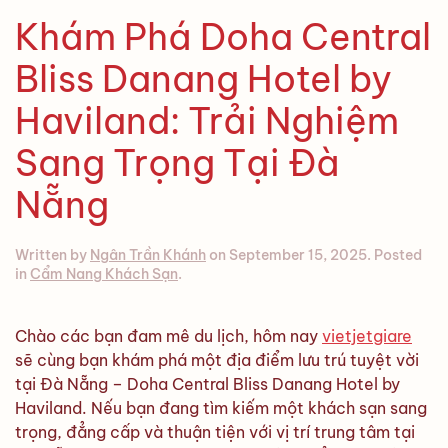
Khám Phá Doha Central
Bliss Danang Hotel by
Haviland: Trải Nghiệm
Sang Trọng Tại Đà
Nẵng
Written by
Ngân Trần Khánh
on
September 15, 2025
. Posted
in
Cẩm Nang Khách Sạn
.
Chào các bạn đam mê du lịch, hôm nay
vietjetgiare
sẽ cùng bạn khám phá một địa điểm lưu trú tuyệt vời
tại Đà Nẵng – Doha Central Bliss Danang Hotel by
Haviland. Nếu bạn đang tìm kiếm một khách sạn sang
trọng, đẳng cấp và thuận tiện với vị trí trung tâm tại