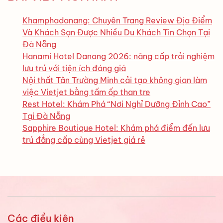
Khamphadanang: Chuyên Trang Review Địa Điểm
Và Khách Sạn Được Nhiều Du Khách Tin Chọn Tại
Đà Nẵng
Hanami Hotel Danang 2026: nâng cấp trải nghiệm
lưu trú với tiện ích đáng giá
Nội thất Tân Trường Minh cải tạo không gian làm
việc Vietjet bằng tấm ốp than tre
Rest Hotel: Khám Phá “Nơi Nghỉ Dưỡng Đỉnh Cao”
Tại Đà Nẵng
Sapphire Boutique Hotel: Khám phá điểm đến lưu
trú đẳng cấp cùng Vietjet giá rẻ
Các điều kiện