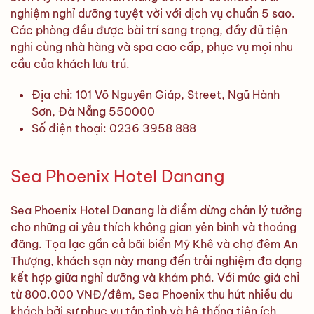
nghiệm nghỉ dưỡng tuyệt vời với dịch vụ chuẩn 5 sao.
Các phòng đều được bài trí sang trọng, đầy đủ tiện
nghi cùng nhà hàng và spa cao cấp, phục vụ mọi nhu
cầu của khách lưu trú.
Địa chỉ: 101 Võ Nguyên Giáp, Street, Ngũ Hành
Sơn, Đà Nẵng 550000
Số điện thoại: 0236 3958 888
Sea Phoenix Hotel Danang
Sea Phoenix Hotel Danang là điểm dừng chân lý tưởng
cho những ai yêu thích không gian yên bình và thoáng
đãng. Tọa lạc gần cả bãi biển Mỹ Khê và chợ đêm An
Thượng, khách sạn này mang đến trải nghiệm đa dạng
kết hợp giữa nghỉ dưỡng và khám phá. Với mức giá chỉ
từ 800.000 VNĐ/đêm, Sea Phoenix thu hút nhiều du
khách bởi sự phục vụ tận tình và hệ thống tiện ích