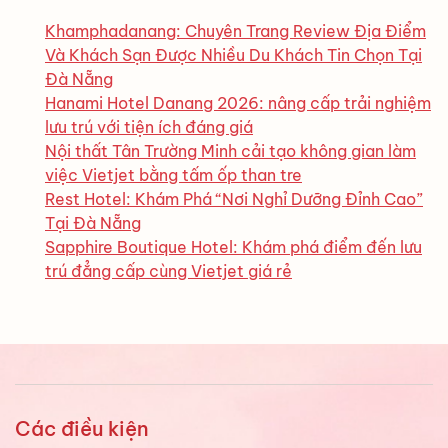
Khamphadanang: Chuyên Trang Review Địa Điểm
Và Khách Sạn Được Nhiều Du Khách Tin Chọn Tại
Đà Nẵng
Hanami Hotel Danang 2026: nâng cấp trải nghiệm
lưu trú với tiện ích đáng giá
Nội thất Tân Trường Minh cải tạo không gian làm
việc Vietjet bằng tấm ốp than tre
Rest Hotel: Khám Phá “Nơi Nghỉ Dưỡng Đỉnh Cao”
Tại Đà Nẵng
Sapphire Boutique Hotel: Khám phá điểm đến lưu
trú đẳng cấp cùng Vietjet giá rẻ
Các điều kiện