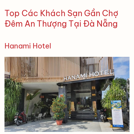
Top Các Khách Sạn Gần Chợ
Đêm An Thượng Tại Đà Nẵng
Hanami Hotel