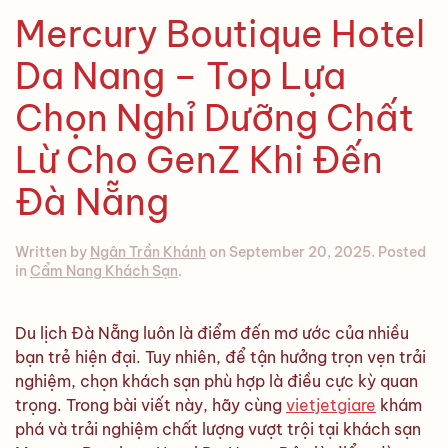
Mercury Boutique Hotel
Da Nang – Top Lựa
Chọn Nghỉ Dưỡng Chất
Lừ Cho GenZ Khi Đến
Đà Nẵng
Written by
Ngân Trần Khánh
on
September 20, 2025
. Posted
in
Cẩm Nang Khách Sạn
.
Du lịch Đà Nẵng luôn là điểm đến mơ ước của nhiều
bạn trẻ hiện đại. Tuy nhiên, để tận hưởng trọn vẹn trải
nghiệm, chọn khách sạn phù hợp là điều cực kỳ quan
trọng. Trong bài viết này, hãy cùng
vietjetgiare
khám
phá và trải nghiệm chất lượng vượt trội tại khách sạn