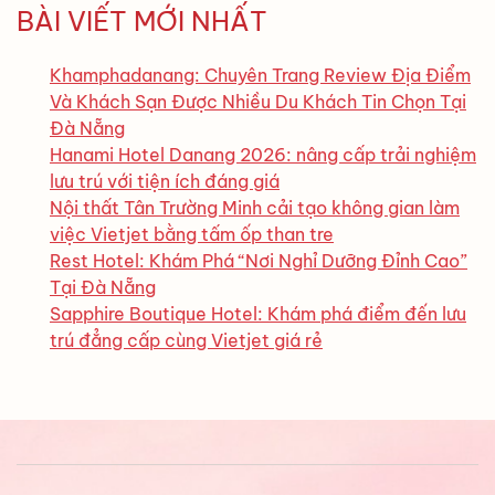
BÀI VIẾT MỚI NHẤT
Khamphadanang: Chuyên Trang Review Địa Điểm
Và Khách Sạn Được Nhiều Du Khách Tin Chọn Tại
Đà Nẵng
Hanami Hotel Danang 2026: nâng cấp trải nghiệm
lưu trú với tiện ích đáng giá
Nội thất Tân Trường Minh cải tạo không gian làm
việc Vietjet bằng tấm ốp than tre
Rest Hotel: Khám Phá “Nơi Nghỉ Dưỡng Đỉnh Cao”
Tại Đà Nẵng
Sapphire Boutique Hotel: Khám phá điểm đến lưu
trú đẳng cấp cùng Vietjet giá rẻ