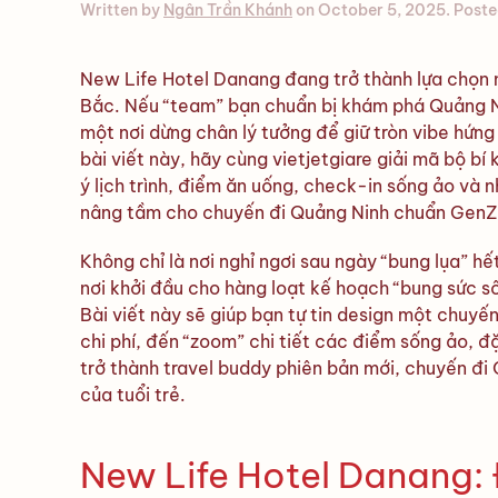
Written by
Ngân Trần Khánh
on
October 5, 2025
. Poste
New Life Hotel Danang đang trở thành lựa chọn n
Bắc. Nếu “team” bạn chuẩn bị khám phá Quảng Nin
một nơi dừng chân lý tưởng để giữ tròn vibe hứng
bài viết này, hãy cùng vietjetgiare giải mã bộ bí 
ý lịch trình, điểm ăn uống, check-in sống ảo v
nâng tầm cho chuyến đi Quảng Ninh chuẩn GenZ
Không chỉ là nơi nghỉ ngơi sau ngày “bung lụa” h
nơi khởi đầu cho hàng loạt kế hoạch “bung sức số
Bài viết này sẽ giúp bạn tự tin design một chuyến 
chi phí, đến “zoom” chi tiết các điểm sống ảo, đ
trở thành travel buddy phiên bản mới, chuyến đi 
của tuổi trẻ.
New Life Hotel Danang: