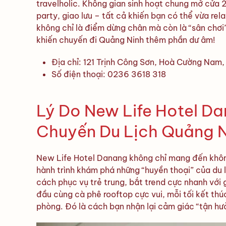
travelholic. Không gian sinh hoạt chung mở cửa 2
party, giao lưu – tất cả khiến bạn có thể vừa rel
không chỉ là điểm dừng chân mà còn là “sân chơi
khiến chuyến đi Quảng Ninh thêm phần dư âm!
Địa chỉ: 121 Trịnh Công Sơn, Hoà Cường Nam
Số điện thoại: 0236 3618 318
Lý Do New Life Hotel D
Chuyến Du Lịch Quảng N
New Life Hotel Danang không chỉ mang đến khôn
hành trình khám phá những “huyền thoại” của du l
cách phục vụ trẻ trung, bắt trend cực nhanh với
đầu cùng cà phê rooftop cực vui, mỗi tối kết th
phòng. Đó là cách bạn nhận lại cảm giác “tận hư