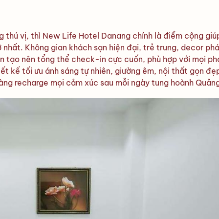
 thú vị, thì New Life Hotel Danang chính là điểm cộng giú
ỡ nhất. Không gian khách sạn hiện đại, trẻ trung, decor ph
ến tạo nên tổng thể check-in cực cuốn, phù hợp với mọi p
ết kế tối ưu ánh sáng tự nhiên, giường êm, nội thất gọn đẹ
 dàng recharge mọi cảm xúc sau mỗi ngày tung hoành Quảng