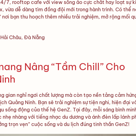
4/7, rooftop cafe với view sống ảo cực chất hay loạt sự k
ax, vừa dễ dàng tìm đồng đội mới trong hành trình. Có thể n
” nơi bạn thu hoạch thêm nhiều trải nghiệm, mở rộng mối q
, Hải Châu, Đà Nẵng
anang Nâng “Tầm Chill” Cho
inh
g gian nghỉ ngơi chất lượng mà còn tạo nền tảng cảm hứn
ịch Quảng Ninh. Bạn sẽ trải nghiệm sự tiện nghi, hiện đại 
 gu sống động của thế hệ GenZ. Tại đây, mỗi sáng bình min
úc nhẹ nhàng với tiếng nhạc du dương và ánh đèn lấp lánh 
ởng trọn vẹn” cuộc sống và du lịch đúng tinh thần GenZ!