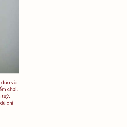
u đáo và
ểm chơi,
 tuý.
 dù chỉ