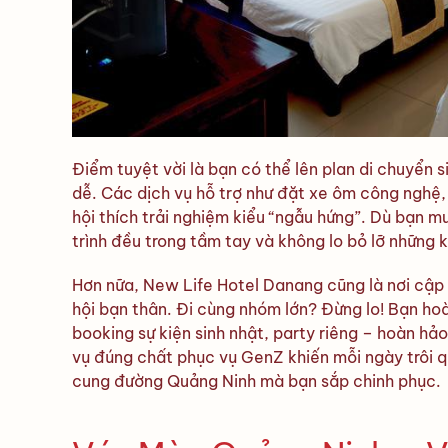
Điểm tuyệt vời là bạn có thể lên plan di chuyển s
dễ. Các dịch vụ hỗ trợ như đặt xe ôm công nghệ,
hội thích trải nghiệm kiểu “ngẫu hứng”. Dù bạn m
trình đều trong tầm tay và không lo bỏ lỡ những
Hơn nữa, New Life Hotel Danang cũng là nơi cập 
hội bạn thân. Đi cùng nhóm lớn? Đừng lo! Bạn ho
booking sự kiện sinh nhật, party riêng – hoàn hả
vụ đúng chất phục vụ GenZ khiến mỗi ngày trôi q
cung đường Quảng Ninh mà bạn sắp chinh phục.