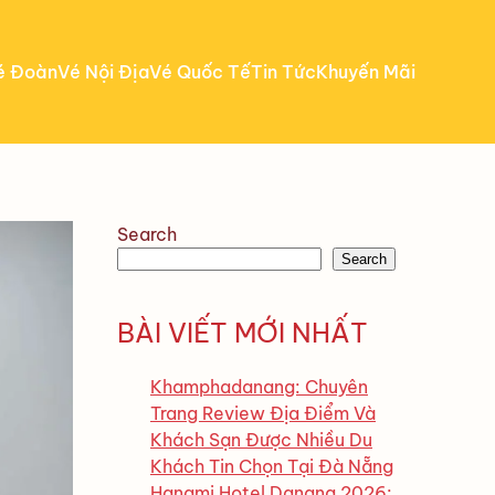
é Đoàn
Vé Nội Địa
Vé Quốc Tế
Tin Tức
Khuyến Mãi
Search
Search
BÀI VIẾT MỚI NHẤT
Khamphadanang: Chuyên
Trang Review Địa Điểm Và
Khách Sạn Được Nhiều Du
Khách Tin Chọn Tại Đà Nẵng
Hanami Hotel Danang 2026: