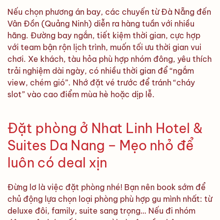
Nếu chọn phương án bay, các chuyến từ Đà Nẵng đến
Vân Đồn (Quảng Ninh) diễn ra hàng tuần với nhiều
hãng. Đường bay ngắn, tiết kiệm thời gian, cực hợp
với team bận rộn lịch trình, muốn tối ưu thời gian vui
chơi. Xe khách, tàu hỏa phù hợp nhóm đông, yêu thích
trải nghiệm dài ngày, có nhiều thời gian để “ngắm
view, chém gió”. Nhớ đặt vé trước để tránh “cháy
slot” vào cao điểm mùa hè hoặc dịp lễ.
Đặt phòng ở Nhat Linh Hotel &
Suites Da Nang – Mẹo nhỏ để
luôn có deal xịn
Đừng lơ là việc đặt phòng nhé! Bạn nên book sớm để
chủ động lựa chọn loại phòng phù hợp gu mình nhất: từ
deluxe đôi, family, suite sang trọng… Nếu đi nhóm