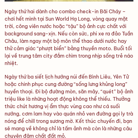
Ngày thứ hai dành cho combo check-in Bãi Cháy –
chơi hết mình tại Sun World Hạ Long, vòng quay mặt
trời, công viên nước hoặc “tậu” bộ ảnh cực chất với
background sang-xịn. Nếu còn sức, phi xe ra đảo Tuần
Châu, làm ngay một bộ môn thể thao dưới nước hay
thử cảm giác “phượt biển” bằng thuyền moto. Buổi tối
lại về trung tâm city đắm chìm trong nhịp sống trẻ náo
nhiệt.
Ngày thứ ba siết lịch hướng núi đến Bình Liêu, Yên Tử
hoặc chinh phục cung đường “sống lưng khủng long”
huyền thoại. Đi bộ đường mòn, săn mây, “quét” bộ ảnh
triệu like là những hoạt động không thể thiếu. Thưởng
thức chút hương vị ẩm thực vùng cao như cá suối
nướng, cơm lam hay vào quán nhỏ ven đường gọi ly trà
nóng để chill trong sương mờ. Kết thúc chuyến đi, bạn
sẽ mang về không chỉ là tấm ảnh mà còn là những câu
chuyện đậm chất đất mỏ.