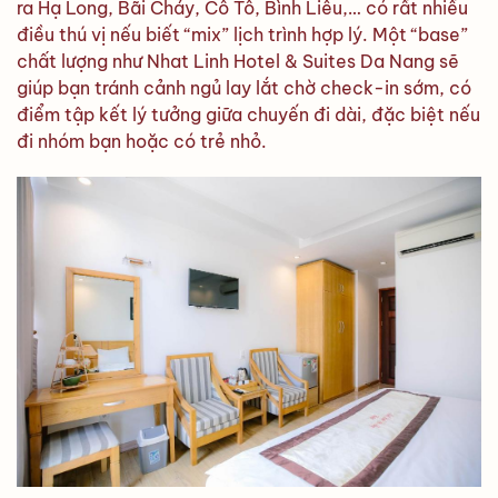
ra Hạ Long, Bãi Cháy, Cô Tô, Bình Liêu,… có rất nhiều
điều thú vị nếu biết “mix” lịch trình hợp lý. Một “base”
chất lượng như Nhat Linh Hotel & Suites Da Nang sẽ
giúp bạn tránh cảnh ngủ lay lắt chờ check-in sớm, có
điểm tập kết lý tưởng giữa chuyến đi dài, đặc biệt nếu
đi nhóm bạn hoặc có trẻ nhỏ.