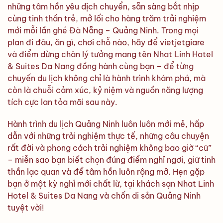
những tâm hồn yêu dịch chuyển, sẵn sàng bắt nhịp
cùng tinh thần trẻ, mở lối cho hàng trăm trải nghiệm
mới mỗi lần ghé Đà Nẵng – Quảng Ninh. Trong mọi
plan đi đâu, ăn gì, chơi chỗ nào, hãy để vietjetgiare
và điểm dừng chân lý tưởng mang tên Nhat Linh Hotel
& Suites Da Nang đồng hành cùng bạn – để từng
chuyến du lịch không chỉ là hành trình khám phá, mà
còn là chuỗi cảm xúc, kỷ niệm và nguồn năng lượng
tích cực lan tỏa mãi sau này.
Hành trình du lịch Quảng Ninh luôn luôn mới mẻ, hấp
dẫn với những trải nghiệm thực tế, những câu chuyện
rất đời và phong cách trải nghiệm không bao giờ “cũ”
– miễn sao bạn biết chọn đúng điểm nghỉ ngơi, giữ tinh
thần lạc quan và để tâm hồn luôn rộng mở. Hẹn gặp
bạn ở một kỳ nghỉ mới chất lừ, tại khách sạn Nhat Linh
Hotel & Suites Da Nang và chốn di sản Quảng Ninh
tuyệt vời!