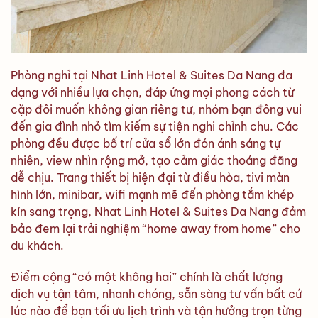
Phòng nghỉ tại Nhat Linh Hotel & Suites Da Nang đa
dạng với nhiều lựa chọn, đáp ứng mọi phong cách từ
cặp đôi muốn không gian riêng tư, nhóm bạn đông vui
đến gia đình nhỏ tìm kiếm sự tiện nghi chỉnh chu. Các
phòng đều được bố trí cửa sổ lớn đón ánh sáng tự
nhiên, view nhìn rộng mở, tạo cảm giác thoáng đãng
dễ chịu. Trang thiết bị hiện đại từ điều hòa, tivi màn
hình lớn, minibar, wifi mạnh mẽ đến phòng tắm khép
kín sang trọng, Nhat Linh Hotel & Suites Da Nang đảm
bảo đem lại trải nghiệm “home away from home” cho
du khách.
Điểm cộng “có một không hai” chính là chất lượng
dịch vụ tận tâm, nhanh chóng, sẵn sàng tư vấn bất cứ
lúc nào để bạn tối ưu lịch trình và tận hưởng trọn từng