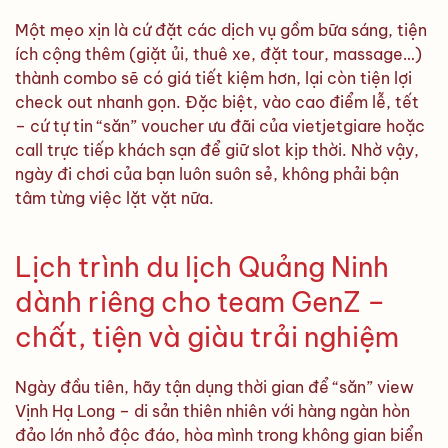
Một mẹo xịn là cứ đặt các dịch vụ gồm bữa sáng, tiện
ích cộng thêm (giặt ủi, thuê xe, đặt tour, massage…)
thành combo sẽ có giá tiết kiệm hơn, lại còn tiện lợi
check out nhanh gọn. Đặc biệt, vào cao điểm lễ, tết
– cứ tự tin “săn” voucher ưu đãi của vietjetgiare hoặc
call trực tiếp khách sạn để giữ slot kịp thời. Nhờ vậy,
ngày đi chơi của bạn luôn suôn sẻ, không phải bận
tâm từng việc lặt vặt nữa.
Lịch trình du lịch Quảng Ninh
dành riêng cho team GenZ –
chất, tiện và giàu trải nghiệm
Ngày đầu tiên, hãy tận dụng thời gian để “săn” view
Vịnh Hạ Long – di sản thiên nhiên với hàng ngàn hòn
đảo lớn nhỏ độc đáo, hòa mình trong không gian biển