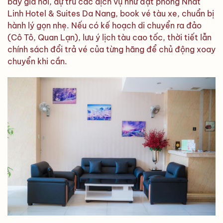
bay giá hời, dự trù các dịch vụ như đặt phòng Nhat
Linh Hotel & Suites Da Nang, book vé tàu xe, chuẩn bị
hành lý gọn nhẹ. Nếu có kế hoạch di chuyển ra đảo
(Cô Tô, Quan Lạn), lưu ý lịch tàu cao tốc, thời tiết lẫn
chính sách đổi trả vé của từng hãng để chủ động xoay
chuyển khi cần.