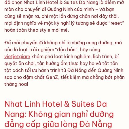
đã chọn Nhat Linh Hotel & Suites Da Nang là điểm mở
màn cho chuyến đi Quảng Ninh của mình – và bạn
cũng sẽ nhận ra, chỉ một lần dừng chân nơi đây thôi,
mọi định nghĩa về một kỳ nghỉ lý tưởng sẽ được “reset”
hoàn toàn theo style mới mẻ.
Để mỗi chuyến đi không chỉ là những cung đường, mà
còn là loạt trải nghiệm “độc bản”, hãy cùng
vietjetgiare
khám phá loạt kinh nghiệm, lịch trình, bí
quyết ăn chơi, tận hưởng ẩm thực hay ho và tất tần
tật cách tối ưu hành trình từ Đà Nẵng đến Quảng Ninh
sao cho đậm chất GenZ, tiết kiệm mà chẳng bớt phần
thăng hoa!
Nhat Linh Hotel & Suites Da
Nang: Không gian nghỉ dưỡng
đẳng cấp giữa lòng Đà Nẵng