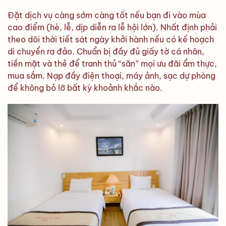
Đặt dịch vụ càng sớm càng tốt nếu bạn đi vào mùa
cao điểm (hè, lễ, dịp diễn ra lễ hội lớn). Nhất định phải
theo dõi thời tiết sát ngày khởi hành nếu có kế hoạch
di chuyển ra đảo. Chuẩn bị đầy đủ giấy tờ cá nhân,
tiền mặt và thẻ để tranh thủ “săn” mọi ưu đãi ẩm thực,
mua sắm. Nạp đầy điện thoại, máy ảnh, sạc dự phòng
để không bỏ lỡ bất kỳ khoảnh khắc nào.