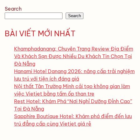
Search
Search
BÀI VIẾT MỚI NHẤT
Khamphadanang: Chuyên Trang Review Địa Điểm
Và Khách Sạn Được Nhiều Du Khách Tin Chọn Tại
Đà Nẵng
Hanami Hotel Danang 2026: nâng cấp trải nghiệm
lưu trú với tiện ích đáng giá
Nội thất Tân Trường Minh cải tạo không gian làm
việc Vietjet bằng tấm ốp than tre
Rest Hotel: Khám Phá “Nơi Nghỉ Dưỡng Đỉnh Cao”
Tại Đà Nẵng
Sapphire Boutique Hotel: Khám phá điểm đến lưu
trú đẳng cấp cùng Vietjet giá rẻ