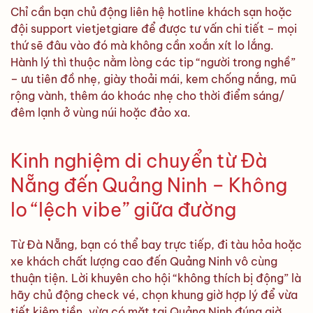
Chỉ cần bạn chủ động liên hệ hotline khách sạn hoặc
đội support vietjetgiare để được tư vấn chi tiết – mọi
thứ sẽ đâu vào đó mà không cần xoắn xít lo lắng.
Hành lý thì thuộc nằm lòng các tip “người trong nghề”
– ưu tiên đồ nhẹ, giày thoải mái, kem chống nắng, mũ
rộng vành, thêm áo khoác nhẹ cho thời điểm sáng/
đêm lạnh ở vùng núi hoặc đảo xa.
Kinh nghiệm di chuyển từ Đà
Nẵng đến Quảng Ninh – Không
lo “lệch vibe” giữa đường
Từ Đà Nẵng, bạn có thể bay trực tiếp, đi tàu hỏa hoặc
xe khách chất lượng cao đến Quảng Ninh vô cùng
thuận tiện. Lời khuyên cho hội “không thích bị động” là
hãy chủ động check vé, chọn khung giờ hợp lý để vừa
tiết kiệm tiền, vừa có mặt tại Quảng Ninh đúng giờ.