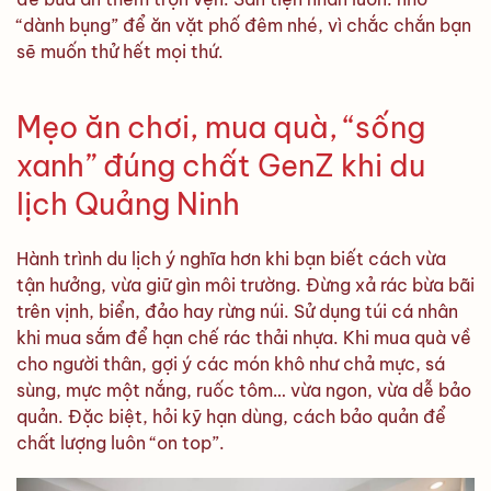
“dành bụng” để ăn vặt phố đêm nhé, vì chắc chắn bạn
sẽ muốn thử hết mọi thứ.
Mẹo ăn chơi, mua quà, “sống
xanh” đúng chất GenZ khi du
lịch Quảng Ninh
Hành trình du lịch ý nghĩa hơn khi bạn biết cách vừa
tận hưởng, vừa giữ gìn môi trường. Đừng xả rác bừa bãi
trên vịnh, biển, đảo hay rừng núi. Sử dụng túi cá nhân
khi mua sắm để hạn chế rác thải nhựa. Khi mua quà về
cho người thân, gợi ý các món khô như chả mực, sá
sùng, mực một nắng, ruốc tôm… vừa ngon, vừa dễ bảo
quản. Đặc biệt, hỏi kỹ hạn dùng, cách bảo quản để
chất lượng luôn “on top”.