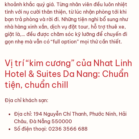
khoảnh khắc quý giá. Từng nhân viên đều luôn nhiệt
tình với nụ cười thân thiện, từ lúc nhận phòng tới khi
bạn trả phòng và rời đi. Những tiện nghi bổ sung như
nhà hàng xinh xắn, dịch vụ đặt tour, hỗ trợ thuê xe,
giặt là,… đều được chăm sóc kỹ lưỡng để chuyến đi
gọn nhẹ mà vẫn có “full option” mọi thứ cần thiết.
Vị trí “kim cương” của Nhat Linh
Hotel & Suites Da Nang: Chuẩn
tiện, chuẩn chill
Địa chỉ khách sạn:
Địa chỉ: 194 Nguyễn Chí Thanh, Phước Ninh, Hải
Châu, Đà Nẵng 550000
Số điện thoại: 0236 3566 688