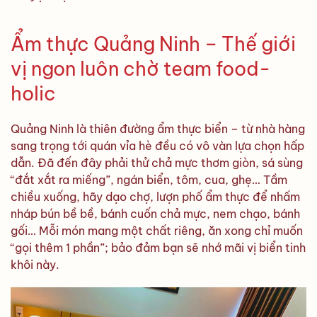
Ẩm thực Quảng Ninh – Thế giới
vị ngon luôn chờ team food-
holic
Quảng Ninh là thiên đường ẩm thực biển – từ nhà hàng
sang trọng tới quán vỉa hè đều có vô vàn lựa chọn hấp
dẫn. Đã đến đây phải thử chả mực thơm giòn, sá sùng
“đắt xắt ra miếng”, ngán biển, tôm, cua, ghẹ… Tầm
chiều xuống, hãy dạo chợ, lượn phố ẩm thực để nhấm
nháp bún bề bề, bánh cuốn chả mực, nem chạo, bánh
gối… Mỗi món mang một chất riêng, ăn xong chỉ muốn
“gọi thêm 1 phần”; bảo đảm bạn sẽ nhớ mãi vị biển tinh
khôi này.