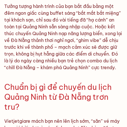
Tưởng tượng hành trình của bạn bắt đầu bằng một
đêm ngon giấc cùng buffet sáng “bắt mắt bắt miệng”
tại khách sạn, chỉ sau đó vài tiếng đã “hạ cánh” an
toàn tại Quảng Ninh sẵn sàng nhập cuộc. Hoặc kết
thúc chuyến Quảng Ninh nạp năng lượng biển, xong lại
về Đà Nẵng thảnh thơi nghỉ ngơi, “ghim vibe” dễ chịu
trước khi về thành phố – mạch cảm xúc sẽ được giữ
trọn, không bị hụt hẫng giữa các điểm di chuyển. Đó
là lý do ngày càng nhiều bạn trẻ chọn combo du lịch
“chill Đà Nẵng – khám phá Quảng Ninh” cực trendy.
Chuẩn bị gì để chuyến du lịch
Quảng Ninh từ Đà Nẵng trơn
tru?
Vietjetgiare mách bạn nên lên lịch sớm, “săn” vé máy