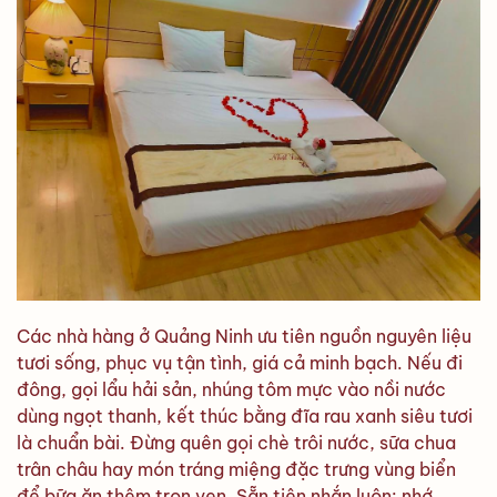
Các nhà hàng ở Quảng Ninh ưu tiên nguồn nguyên liệu
tươi sống, phục vụ tận tình, giá cả minh bạch. Nếu đi
đông, gọi lẩu hải sản, nhúng tôm mực vào nồi nước
dùng ngọt thanh, kết thúc bằng đĩa rau xanh siêu tươi
là chuẩn bài. Đừng quên gọi chè trôi nước, sữa chua
trân châu hay món tráng miệng đặc trưng vùng biển
để bữa ăn thêm trọn vẹn. Sẵn tiện nhắn luôn: nhớ