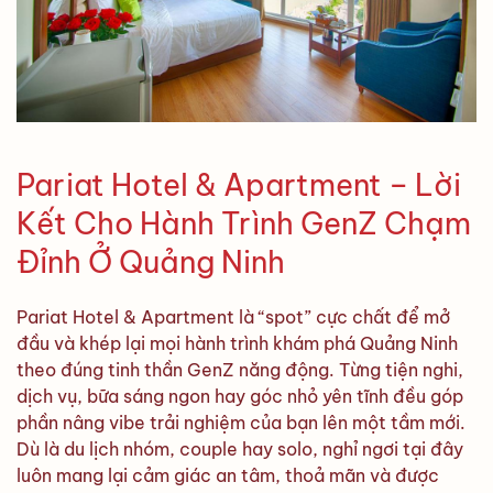
Pariat Hotel & Apartment – Lời
Kết Cho Hành Trình GenZ Chạm
Đỉnh Ở Quảng Ninh
Pariat Hotel & Apartment là “spot” cực chất để mở
đầu và khép lại mọi hành trình khám phá Quảng Ninh
theo đúng tinh thần GenZ năng động. Từng tiện nghi,
dịch vụ, bữa sáng ngon hay góc nhỏ yên tĩnh đều góp
phần nâng vibe trải nghiệm của bạn lên một tầm mới.
Dù là du lịch nhóm, couple hay solo, nghỉ ngơi tại đây
luôn mang lại cảm giác an tâm, thoả mãn và được