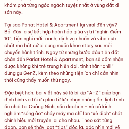
khám phá từng ngóc ngách tuyệt nhất ở vùng đất di
sản này.
Tại sao Pariat Hotel & Apartment lại viral đến vậy?
Bởi đây là sự kết hợp hoàn hảo giữa vị trí “nghìn điểm
10”, tiện nghi mới toanh, dịch vụ chuẩn và vibe cực
chất mà bất cứ ai cũng muốn khoe story sau mỗi
chuyến hành trình. Ngay từ những bước đầu tiên đặt
chân đến Pariat Hotel & Apartment, bạn sẽ cảm nhận
được không khí trẻ trung hiện đại, tinh thần “chill”
đúng gu GenZ, kèm theo những tiện ích chỉ cần nhìn
thôi cũng thấy muốn thử ngay.
Đặc biệt hơn, bài viết này sẽ là bí kíp “A-Z” giúp bạn
định hình và tối ưu plan từ lựa chọn phòng ốc, lịch trình
ăn chơi tại Quảng Ninh, săn deal xịn – và cả kinh
nghiệm “sống ảo” cháy máy mà chỉ fan “xê dịch” chất
chính hiệu mới truyền lại cho nhau. Theo sát từng
đoạn, bạn sẽ thấy loạt “tips” độc lạ, góc nhìn mới về