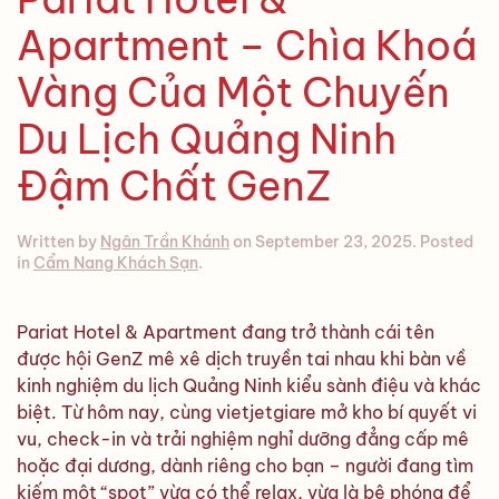
Apartment – Chìa Khoá
Vàng Của Một Chuyến
Du Lịch Quảng Ninh
Đậm Chất GenZ
Written by
Ngân Trần Khánh
on
September 23, 2025
. Posted
in
Cẩm Nang Khách Sạn
.
Pariat Hotel & Apartment đang trở thành cái tên
được hội GenZ mê xê dịch truyền tai nhau khi bàn về
kinh nghiệm du lịch Quảng Ninh kiểu sành điệu và khác
biệt. Từ hôm nay, cùng vietjetgiare mở kho bí quyết vi
vu, check-in và trải nghiệm nghỉ dưỡng đẳng cấp mê
hoặc đại dương, dành riêng cho bạn – người đang tìm
kiếm một “spot” vừa có thể relax, vừa là bệ phóng để