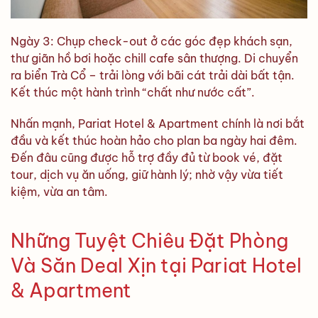
Ngày 3: Chụp check-out ở các góc đẹp khách sạn,
thư giãn hồ bơi hoặc chill cafe sân thượng. Di chuyển
ra biển Trà Cổ – trải lòng với bãi cát trải dài bất tận.
Kết thúc một hành trình “chất như nước cất”.
Nhấn mạnh, Pariat Hotel & Apartment chính là nơi bắt
đầu và kết thúc hoàn hảo cho plan ba ngày hai đêm.
Đến đâu cũng được hỗ trợ đầy đủ từ book vé, đặt
tour, dịch vụ ăn uống, giữ hành lý; nhờ vậy vừa tiết
kiệm, vừa an tâm.
Những Tuyệt Chiêu Đặt Phòng
Và Săn Deal Xịn tại Pariat Hotel
& Apartment