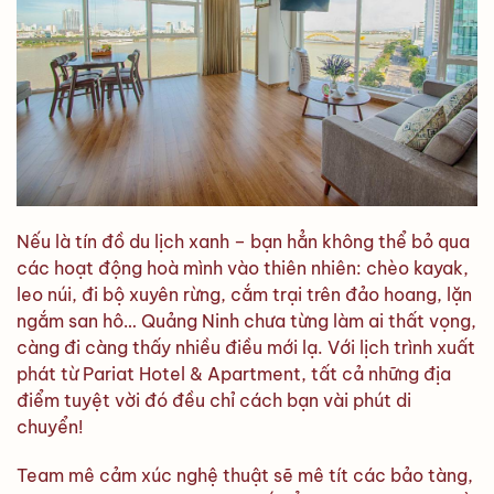
Nếu là tín đồ du lịch xanh – bạn hẳn không thể bỏ qua
các hoạt động hoà mình vào thiên nhiên: chèo kayak,
leo núi, đi bộ xuyên rừng, cắm trại trên đảo hoang, lặn
ngắm san hô… Quảng Ninh chưa từng làm ai thất vọng,
càng đi càng thấy nhiều điều mới lạ. Với lịch trình xuất
phát từ Pariat Hotel & Apartment, tất cả những địa
điểm tuyệt vời đó đều chỉ cách bạn vài phút di
chuyển!
Team mê cảm xúc nghệ thuật sẽ mê tít các bảo tàng,