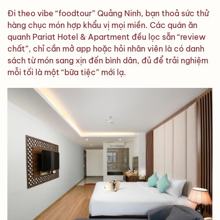
Đi theo vibe “foodtour” Quảng Ninh, bạn thoả sức thử
hàng chục món hợp khẩu vị mọi miền. Các quán ăn
quanh Pariat Hotel & Apartment đều lọc sẵn “review
chất”, chỉ cần mở app hoặc hỏi nhân viên là có danh
sách từ món sang xịn đến bình dân, đủ để trải nghiệm
mỗi tối là một “bữa tiệc” mới lạ.