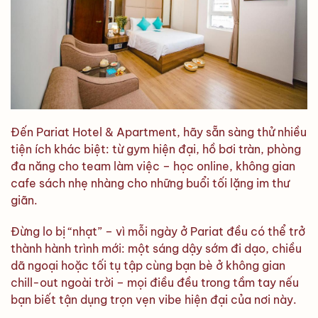
Đến Pariat Hotel & Apartment, hãy sẵn sàng thử nhiều
tiện ích khác biệt: từ gym hiện đại, hồ bơi tràn, phòng
đa năng cho team làm việc – học online, không gian
cafe sách nhẹ nhàng cho những buổi tối lặng im thư
giãn.
Đừng lo bị “nhạt” – vì mỗi ngày ở Pariat đều có thể trở
thành hành trình mới: một sáng dậy sớm đi dạo, chiều
dã ngoại hoặc tối tụ tập cùng bạn bè ở không gian
chill-out ngoài trời – mọi điều đều trong tầm tay nếu
bạn biết tận dụng trọn vẹn vibe hiện đại của nơi này.