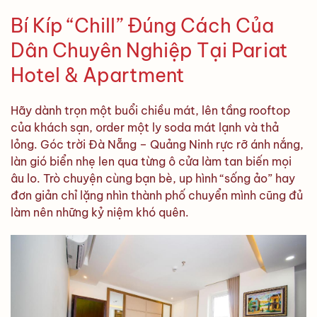
Bí Kíp “Chill” Đúng Cách Của
Dân Chuyên Nghiệp Tại Pariat
Hotel & Apartment
Hãy dành trọn một buổi chiều mát, lên tầng rooftop
của khách sạn, order một ly soda mát lạnh và thả
lỏng. Góc trời Đà Nẵng – Quảng Ninh rực rỡ ánh nắng,
làn gió biển nhẹ len qua từng ô cửa làm tan biến mọi
âu lo. Trò chuyện cùng bạn bè, up hình “sống ảo” hay
đơn giản chỉ lặng nhìn thành phố chuyển mình cũng đủ
làm nên những kỷ niệm khó quên.