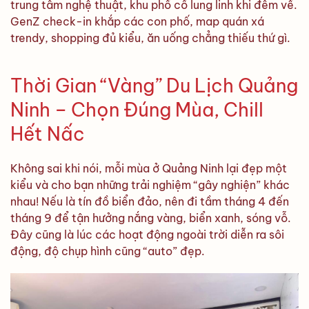
trung tâm nghệ thuật, khu phố cổ lung linh khi đêm về.
GenZ check-in khắp các con phố, map quán xá
trendy, shopping đủ kiểu, ăn uống chẳng thiếu thứ gì.
Thời Gian “Vàng” Du Lịch Quảng
Ninh – Chọn Đúng Mùa, Chill
Hết Nấc
Không sai khi nói, mỗi mùa ở Quảng Ninh lại đẹp một
kiểu và cho bạn những trải nghiệm “gây nghiện” khác
nhau! Nếu là tín đồ biển đảo, nên đi tầm tháng 4 đến
tháng 9 để tận hưởng nắng vàng, biển xanh, sóng vỗ.
Đây cũng là lúc các hoạt động ngoài trời diễn ra sôi
động, độ chụp hình cũng “auto” đẹp.