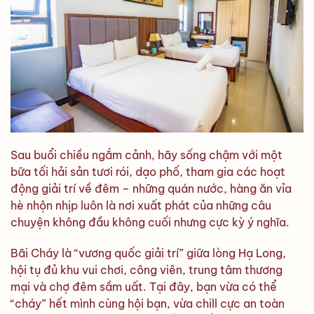
Sau buổi chiều ngắm cảnh, hãy sống chậm với một
bữa tối hải sản tươi rói, dạo phố, tham gia các hoạt
động giải trí về đêm – những quán nước, hàng ăn vỉa
hè nhộn nhịp luôn là nơi xuất phát của những câu
chuyện không đầu không cuối nhưng cực kỳ ý nghĩa.
Bãi Cháy là “vương quốc giải trí” giữa lòng Hạ Long,
hội tụ đủ khu vui chơi, công viên, trung tâm thương
mại và chợ đêm sầm uất. Tại đây, bạn vừa có thể
“cháy” hết mình cùng hội bạn, vừa chill cực an toàn