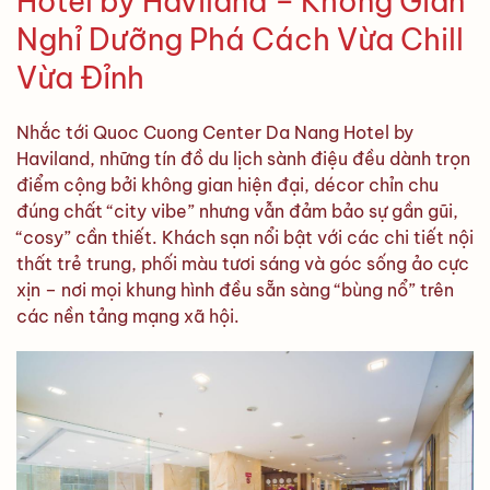
Hotel by Haviland – Không Gian
Nghỉ Dưỡng Phá Cách Vừa Chill
Vừa Đỉnh
Nhắc tới Quoc Cuong Center Da Nang Hotel by
Haviland, những tín đồ du lịch sành điệu đều dành trọn
điểm cộng bởi không gian hiện đại, décor chỉn chu
đúng chất “city vibe” nhưng vẫn đảm bảo sự gần gũi,
“cosy” cần thiết. Khách sạn nổi bật với các chi tiết nội
thất trẻ trung, phối màu tươi sáng và góc sống ảo cực
xịn – nơi mọi khung hình đều sẵn sàng “bùng nổ” trên
các nền tảng mạng xã hội.