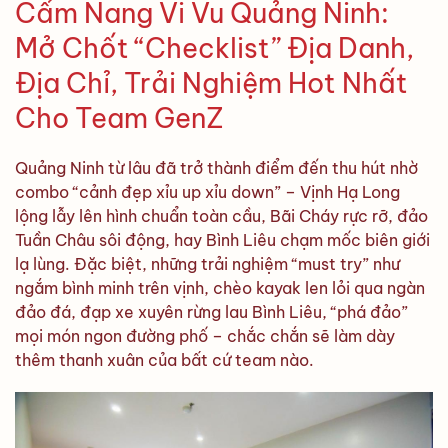
Cẩm Nang Vi Vu Quảng Ninh:
Mở Chốt “Checklist” Địa Danh,
Địa Chỉ, Trải Nghiệm Hot Nhất
Cho Team GenZ
Quảng Ninh từ lâu đã trở thành điểm đến thu hút nhờ
combo “cảnh đẹp xỉu up xỉu down” – Vịnh Hạ Long
lộng lẫy lên hình chuẩn toàn cầu, Bãi Cháy rực rỡ, đảo
Tuần Châu sôi động, hay Bình Liêu chạm mốc biên giới
lạ lùng. Đặc biệt, những trải nghiệm “must try” như
ngắm bình minh trên vịnh, chèo kayak len lỏi qua ngàn
đảo đá, đạp xe xuyên rừng lau Bình Liêu, “phá đảo”
mọi món ngon đường phố – chắc chắn sẽ làm dày
thêm thanh xuân của bất cứ team nào.