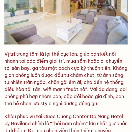
Vị trí trung tâm là lợi thế cực lớn, giúp bạn kết nối
nhanh tới các điểm giải trí, mua sắm hoặc di chuyển
tới sân bay, ga tàu một cách cực kỳ thuận tiện. Không
gian phòng luôn được đầu tư chăm chút, từ ánh sáng
tự nhiên tràn ngập, chăn gối êm ái, cho đến hệ thống
điều hòa tối tân, wifi mạnh “nuột nà”. Với đa dạng loại
phòng phù hợp nhóm bạn, cặp đôi hoặc gia đình, bạn
tha hồ chọn lựa style nghỉ dưỡng đúng gu.
Khâu phục vụ tại Quoc Cuong Center Da Nang Hotel
by Haviland chính là “thỏi nam châm” lớn nhất giữ chân
du khách. Đội ngũ nhân viên thân thiện, chuyên