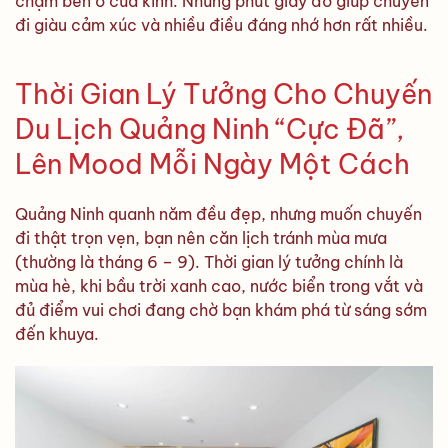
chậm bên ô cửa kính. Những phút giây đó giúp chuyến
đi giàu cảm xúc và nhiều điều đáng nhớ hơn rất nhiều.
Thời Gian Lý Tưởng Cho Chuyến
Du Lịch Quảng Ninh “Cực Đã”,
Lên Mood Mỗi Ngày Một Cách
Quảng Ninh quanh năm đều đẹp, nhưng muốn chuyến
đi thật trọn vẹn, bạn nên căn lịch tránh mùa mưa
(thường là tháng 6 – 9). Thời gian lý tưởng chính là
mùa hè, khi bầu trời xanh cao, nước biển trong vắt và
đủ điểm vui chơi đang chờ bạn khám phá từ sáng sớm
đến khuya.