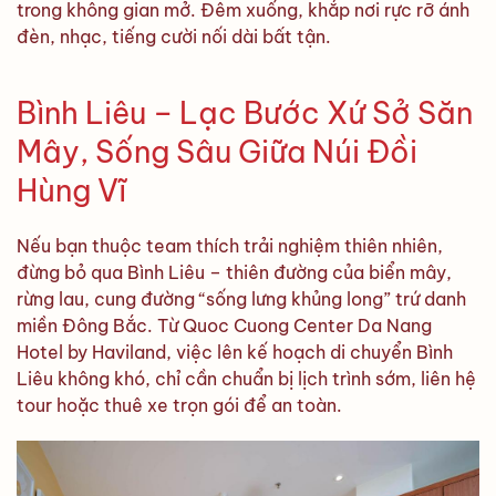
trong không gian mở. Đêm xuống, khắp nơi rực rỡ ánh
đèn, nhạc, tiếng cười nối dài bất tận.
Bình Liêu – Lạc Bước Xứ Sở Săn
Mây, Sống Sâu Giữa Núi Đồi
Hùng Vĩ
Nếu bạn thuộc team thích trải nghiệm thiên nhiên,
đừng bỏ qua Bình Liêu – thiên đường của biển mây,
rừng lau, cung đường “sống lưng khủng long” trứ danh
miền Đông Bắc. Từ Quoc Cuong Center Da Nang
Hotel by Haviland, việc lên kế hoạch di chuyển Bình
Liêu không khó, chỉ cần chuẩn bị lịch trình sớm, liên hệ
tour hoặc thuê xe trọn gói để an toàn.