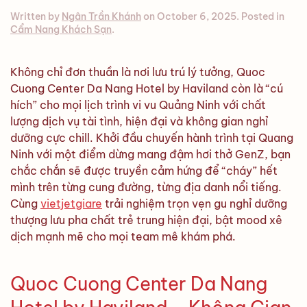
Written by
Ngân Trần Khánh
on
October 6, 2025
. Posted in
Cẩm Nang Khách Sạn
.
Không chỉ đơn thuần là nơi lưu trú lý tưởng, Quoc
Cuong Center Da Nang Hotel by Haviland còn là “cú
hích” cho mọi lịch trình vi vu Quảng Ninh với chất
lượng dịch vụ tài tình, hiện đại và không gian nghỉ
dưỡng cực chill. Khởi đầu chuyến hành trình tại Quang
Ninh với một điểm dừng mang đậm hơi thở GenZ, bạn
chắc chắn sẽ được truyền cảm hứng để “cháy” hết
mình trên từng cung đường, từng địa danh nổi tiếng.
Cùng
vietjetgiare
trải nghiệm trọn vẹn gu nghỉ dưỡng
thượng lưu pha chất trẻ trung hiện đại, bật mood xê
dịch mạnh mẽ cho mọi team mê khám phá.
Quoc Cuong Center Da Nang