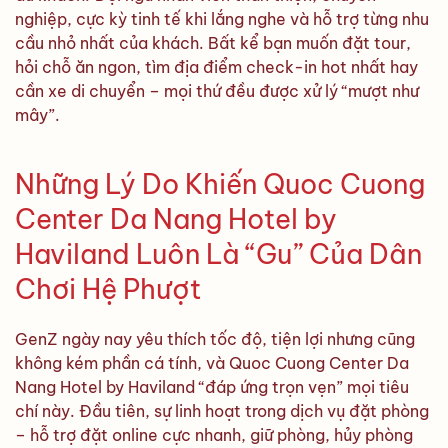
nghiệp, cực kỳ tinh tế khi lắng nghe và hỗ trợ từng nhu
cầu nhỏ nhất của khách. Bất kể bạn muốn đặt tour,
hỏi chỗ ăn ngon, tìm địa điểm check-in hot nhất hay
cần xe di chuyển – mọi thứ đều được xử lý “mượt như
mây”.
Những Lý Do Khiến Quoc Cuong
Center Da Nang Hotel by
Haviland Luôn Là “Gu” Của Dân
Chơi Hệ Phượt
GenZ ngày nay yêu thích tốc độ, tiện lợi nhưng cũng
không kém phần cá tính, và Quoc Cuong Center Da
Nang Hotel by Haviland “đáp ứng trọn vẹn” mọi tiêu
chí này. Đầu tiên, sự linh hoạt trong dịch vụ đặt phòng
– hỗ trợ đặt online cực nhanh, giữ phòng, hủy phòng