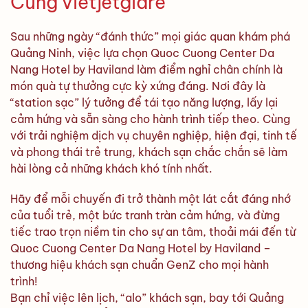
Cùng vietjetgiare
Sau những ngày “đánh thức” mọi giác quan khám phá
Quảng Ninh, việc lựa chọn Quoc Cuong Center Da
Nang Hotel by Haviland làm điểm nghỉ chân chính là
món quà tự thưởng cực kỳ xứng đáng. Nơi đây là
“station sạc” lý tưởng để tái tạo năng lượng, lấy lại
cảm hứng và sẵn sàng cho hành trình tiếp theo. Cùng
với trải nghiệm dịch vụ chuyên nghiệp, hiện đại, tinh tế
và phong thái trẻ trung, khách sạn chắc chắn sẽ làm
hài lòng cả những khách khó tính nhất.
Hãy để mỗi chuyến đi trở thành một lát cắt đáng nhớ
của tuổi trẻ, một bức tranh tràn cảm hứng, và đừng
tiếc trao trọn niềm tin cho sự an tâm, thoải mái đến từ
Quoc Cuong Center Da Nang Hotel by Haviland –
thương hiệu khách sạn chuẩn GenZ cho mọi hành
trình!
Bạn chỉ việc lên lịch, “alo” khách sạn, bay tới Quảng