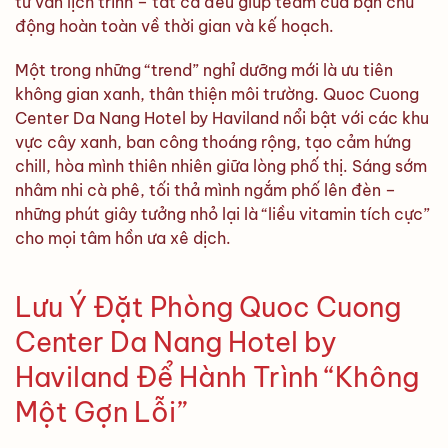
tư vấn lịch trình – tất cả đều giúp team của bạn chủ
động hoàn toàn về thời gian và kế hoạch.
Một trong những “trend” nghỉ dưỡng mới là ưu tiên
không gian xanh, thân thiện môi trường. Quoc Cuong
Center Da Nang Hotel by Haviland nổi bật với các khu
vực cây xanh, ban công thoáng rộng, tạo cảm hứng
chill, hòa mình thiên nhiên giữa lòng phố thị. Sáng sớm
nhâm nhi cà phê, tối thả mình ngắm phố lên đèn –
những phút giây tưởng nhỏ lại là “liều vitamin tích cực”
cho mọi tâm hồn ưa xê dịch.
Lưu Ý Đặt Phòng Quoc Cuong
Center Da Nang Hotel by
Haviland Để Hành Trình “Không
Một Gợn Lỗi”