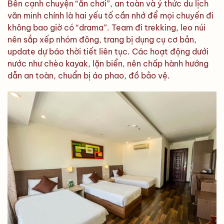
Bên cạnh chuyện “ăn chơi”, an toàn và ý thức du lịch
văn minh chính là hai yếu tố cần nhớ để mọi chuyến đi
không bao giờ có “drama”. Team đi trekking, leo núi
nên sắp xếp nhóm đông, trang bị dụng cụ cơ bản,
update dự báo thời tiết liên tục. Các hoạt động dưới
nước như chèo kayak, lặn biển, nên chấp hành hướng
dẫn an toàn, chuẩn bị áo phao, đồ bảo vệ.