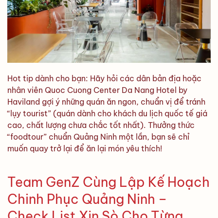
Hot tip dành cho bạn: Hãy hỏi các dân bản địa hoặc
nhân viên Quoc Cuong Center Da Nang Hotel by
Haviland gợi ý những quán ăn ngon, chuẩn vị để tránh
“lụy tourist” (quán dành cho khách du lịch quốc tế giá
cao, chất lượng chưa chắc tốt nhất). Thưởng thức
“foodtour” chuẩn Quảng Ninh một lần, bạn sẽ chỉ
muốn quay trở lại để ăn lại món yêu thích!
Team GenZ Cùng Lập Kế Hoạch
Chinh Phục Quảng Ninh –
Check List Xịn Sò Cho Từng