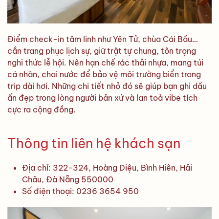
Điểm check-in tâm linh như Yên Tử, chùa Cái Bầu…
cần trang phục lịch sự, giữ trật tự chung, tôn trọng
nghi thức lễ hội. Nên hạn chế rác thải nhựa, mang túi
cá nhân, chai nước để bảo vệ môi trường biển trong
trip dài hơi. Những chi tiết nhỏ đó sẽ giúp bạn ghi dấu
ấn đẹp trong lòng người bản xứ và lan toả vibe tích
cực ra cộng đồng.
Thông tin liên hệ khách sạn
Địa chỉ: 322-324, Hoàng Diệu, Bình Hiên, Hải
Châu, Đà Nẵng 550000
Số điện thoại: 0236 3654 950