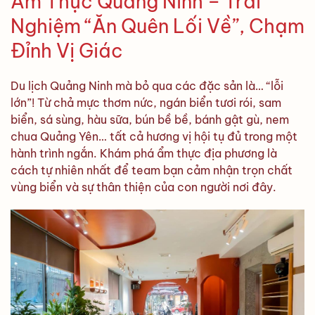
Ẩm Thực Quảng Ninh – Trải
Nghiệm “Ăn Quên Lối Về”, Chạm
Đỉnh Vị Giác
Du lịch Quảng Ninh mà bỏ qua các đặc sản là… “lỗi
lớn”! Từ chả mực thơm nức, ngán biển tươi rói, sam
biển, sá sùng, hàu sữa, bún bề bề, bánh gật gù, nem
chua Quảng Yên… tất cả hương vị hội tụ đủ trong một
hành trình ngắn. Khám phá ẩm thực địa phương là
cách tự nhiên nhất để team bạn cảm nhận trọn chất
vùng biển và sự thân thiện của con người nơi đây.