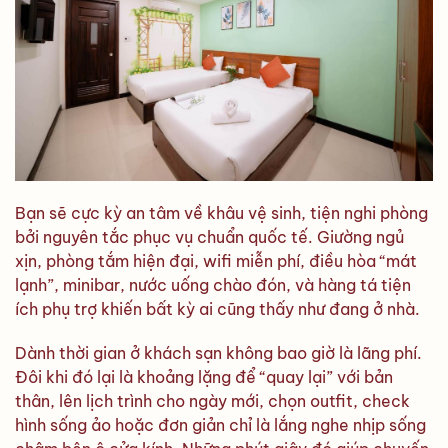
Bạn sẽ cực kỳ an tâm về khâu vệ sinh, tiện nghi phòng
bởi nguyên tắc phục vụ chuẩn quốc tế. Giường ngủ
xịn, phòng tắm hiện đại, wifi miễn phí, điều hòa “mát
lạnh”, minibar, nước uống chào đón, và hàng tá tiện
ích phụ trợ khiến bất kỳ ai cũng thấy như đang ở nhà.
Dành thời gian ở khách sạn không bao giờ là lãng phí.
Đôi khi đó lại là khoảng lặng để “quay lại” với bản
thân, lên lịch trình cho ngày mới, chọn outfit, check
hình sống ảo hoặc đơn giản chỉ là lắng nghe nhịp sống