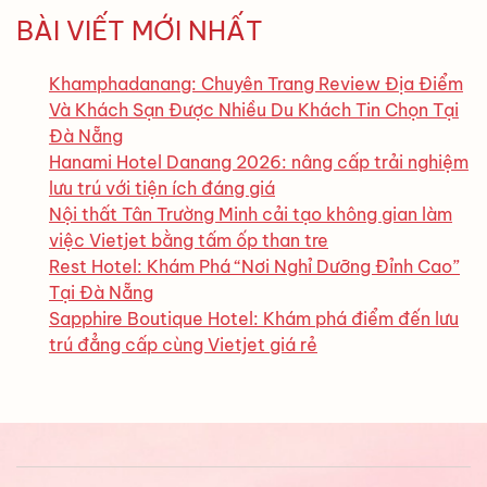
BÀI VIẾT MỚI NHẤT
Khamphadanang: Chuyên Trang Review Địa Điểm
Và Khách Sạn Được Nhiều Du Khách Tin Chọn Tại
Đà Nẵng
Hanami Hotel Danang 2026: nâng cấp trải nghiệm
lưu trú với tiện ích đáng giá
Nội thất Tân Trường Minh cải tạo không gian làm
việc Vietjet bằng tấm ốp than tre
Rest Hotel: Khám Phá “Nơi Nghỉ Dưỡng Đỉnh Cao”
Tại Đà Nẵng
Sapphire Boutique Hotel: Khám phá điểm đến lưu
trú đẳng cấp cùng Vietjet giá rẻ