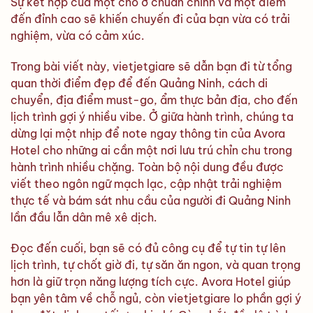
Sự kết hợp của một chỗ ở chuẩn chỉnh và một điểm
đến đỉnh cao sẽ khiến chuyến đi của bạn vừa có trải
nghiệm, vừa có cảm xúc.
Trong bài viết này, vietjetgiare sẽ dẫn bạn đi từ tổng
quan thời điểm đẹp để đến Quảng Ninh, cách di
chuyển, địa điểm must-go, ẩm thực bản địa, cho đến
lịch trình gợi ý nhiều vibe. Ở giữa hành trình, chúng ta
dừng lại một nhịp để note ngay thông tin của Avora
Hotel cho những ai cần một nơi lưu trú chỉn chu trong
hành trình nhiều chặng. Toàn bộ nội dung đều được
viết theo ngôn ngữ mạch lạc, cập nhật trải nghiệm
thực tế và bám sát nhu cầu của người đi Quảng Ninh
lần đầu lẫn dân mê xê dịch.
Đọc đến cuối, bạn sẽ có đủ công cụ để tự tin tự lên
lịch trình, tự chốt giờ đi, tự săn ăn ngon, và quan trọng
hơn là giữ trọn năng lượng tích cực. Avora Hotel giúp
bạn yên tâm về chỗ ngủ, còn vietjetgiare lo phần gợi ý