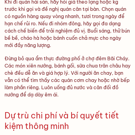
Khi đi quán hải sản, hãy hỏi giá theo lạng hoặc kg
trước khi gọi và đề nghị quán cân tại bàn. Chọn quán
có nguồn hàng quay vòng nhanh, tươi trong ngày để
hạn chế rủi ro. Nếu đi nhóm đông, hãy gọi đa dạng
cách chế biến để trải nghiệm đủ vị. Buổi sáng, thử bún
bề bề, cháo hà hoặc bánh cuốn chả mực cho ngày
mới đầy năng lượng.
Đừng bỏ qua ẩm thực đường phố ở chợ đêm Bãi Cháy.
Các món xiên nướng, bánh gối, sữa chua trân châu hay
chè đều dễ ăn và giá hợp lý. Với người ăn chay, bạn
vẫn có thể tìm thấy các quán cơm chay hoặc nhờ bếp
làm phần riêng. Luôn uống đủ nước và cân đối đồ
nướng để dạ dày êm ái.
Dự trù chi phí và bí quyết tiết
kiệm thông minh