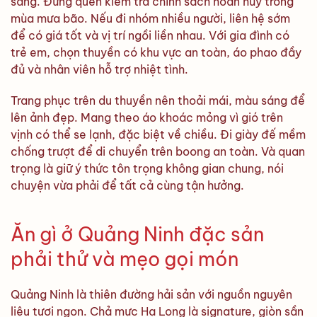
sáng. Đừng quên kiểm tra chính sách hoàn hủy trong
mùa mưa bão. Nếu đi nhóm nhiều người, liên hệ sớm
để có giá tốt và vị trí ngồi liền nhau. Với gia đình có
trẻ em, chọn thuyền có khu vực an toàn, áo phao đầy
đủ và nhân viên hỗ trợ nhiệt tình.
Trang phục trên du thuyền nên thoải mái, màu sáng để
lên ảnh đẹp. Mang theo áo khoác mỏng vì gió trên
vịnh có thể se lạnh, đặc biệt về chiều. Đi giày đế mềm
chống trượt để di chuyển trên boong an toàn. Và quan
trọng là giữ ý thức tôn trọng không gian chung, nói
chuyện vừa phải để tất cả cùng tận hưởng.
Ăn gì ở Quảng Ninh đặc sản
phải thử và mẹo gọi món
Quảng Ninh là thiên đường hải sản với nguồn nguyên
liệu tươi ngon. Chả mực Hạ Long là signature, giòn sần