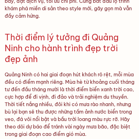
bay, đặt dịch vụ, tối ưu chi phí. Cùng bắt đầu lộ trình
khám phá miền di sản theo style mới, gãy gọn mà vẫn
đầy cảm hứng.
Thời điểm lý tưởng đi Quảng
Ninh cho hành trình đẹp trời
đẹp ảnh
Quảng Ninh có hai giai đoạn hút khách rõ rệt, mỗi mùa
đều có điểm mạnh riêng. Mùa hè từ khoảng cuối tháng
tư đến đầu tháng mười là thời điểm biển xanh trời cao,
cực hợp để đi vịnh, đi đảo và trải nghiệm du thuyền.
Thời tiết nắng nhiều, đôi khi có mưa rào nhanh, nhưng
bù lại bạn sẽ thu được những tấm ảnh nước biển trong
veo, đá vôi nổi bật và bầu trời loang màu rực rỡ. Hãy
theo dõi dự báo để tránh vài ngày mưa bão, đặc biệt
trong giai đoạn cao điểm gió mùa.