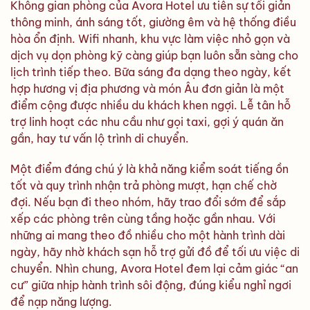
Không gian phòng của Avora Hotel ưu tiên sự tối giản
thông minh, ánh sáng tốt, giường êm và hệ thống điều
hòa ổn định. Wifi nhanh, khu vực làm việc nhỏ gọn và
dịch vụ dọn phòng kỹ càng giúp bạn luôn sẵn sàng cho
lịch trình tiếp theo. Bữa sáng đa dạng theo ngày, kết
hợp hương vị địa phương và món Âu đơn giản là một
điểm cộng được nhiều du khách khen ngợi. Lễ tân hỗ
trợ linh hoạt các nhu cầu như gọi taxi, gợi ý quán ăn
gần, hay tư vấn lộ trình di chuyển.
Một điểm đáng chú ý là khả năng kiểm soát tiếng ồn
tốt và quy trình nhận trả phòng mượt, hạn chế chờ
đợi. Nếu bạn đi theo nhóm, hãy trao đổi sớm để sắp
xếp các phòng trên cùng tầng hoặc gần nhau. Với
những ai mang theo đồ nhiều cho một hành trình dài
ngày, hãy nhờ khách sạn hỗ trợ gửi đồ để tối ưu việc di
chuyển. Nhìn chung, Avora Hotel đem lại cảm giác “an
cư” giữa nhịp hành trình sôi động, đúng kiểu nghỉ ngơi
để nạp năng lượng.