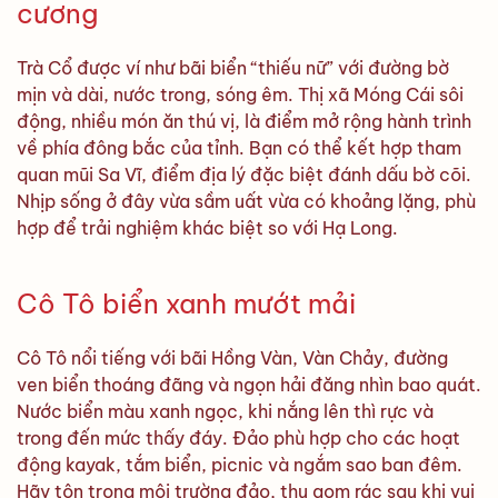
cương
Trà Cổ được ví như bãi biển “thiếu nữ” với đường bờ
mịn và dài, nước trong, sóng êm. Thị xã Móng Cái sôi
động, nhiều món ăn thú vị, là điểm mở rộng hành trình
về phía đông bắc của tỉnh. Bạn có thể kết hợp tham
quan mũi Sa Vĩ, điểm địa lý đặc biệt đánh dấu bờ cõi.
Nhịp sống ở đây vừa sầm uất vừa có khoảng lặng, phù
hợp để trải nghiệm khác biệt so với Hạ Long.
Cô Tô biển xanh mướt mải
Cô Tô nổi tiếng với bãi Hồng Vàn, Vàn Chảy, đường
ven biển thoáng đãng và ngọn hải đăng nhìn bao quát.
Nước biển màu xanh ngọc, khi nắng lên thì rực và
trong đến mức thấy đáy. Đảo phù hợp cho các hoạt
động kayak, tắm biển, picnic và ngắm sao ban đêm.
Hãy tôn trọng môi trường đảo, thu gom rác sau khi vui