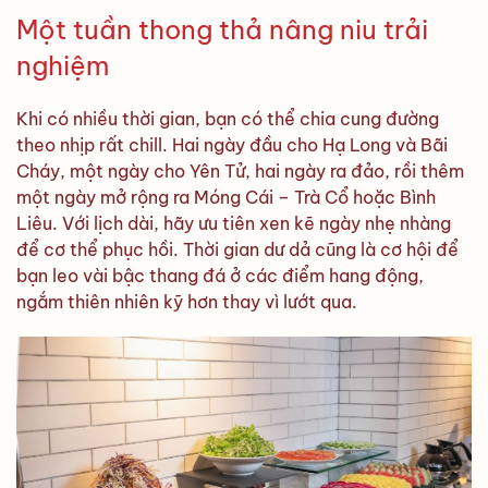
Một tuần thong thả nâng niu trải
nghiệm
Khi có nhiều thời gian, bạn có thể chia cung đường
theo nhịp rất chill. Hai ngày đầu cho Hạ Long và Bãi
Cháy, một ngày cho Yên Tử, hai ngày ra đảo, rồi thêm
một ngày mở rộng ra Móng Cái – Trà Cổ hoặc Bình
Liêu. Với lịch dài, hãy ưu tiên xen kẽ ngày nhẹ nhàng
để cơ thể phục hồi. Thời gian dư dả cũng là cơ hội để
bạn leo vài bậc thang đá ở các điểm hang động,
ngắm thiên nhiên kỹ hơn thay vì lướt qua.