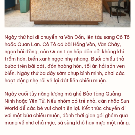
Ngày thứ hai di chuyển ra Vân Đồn, lên tàu sang Cô Tô
hoặc Quan Lạn. Cô Tô có bãi Hồng Vàn, Vàn Chảy,
ngọn hải đăng, còn Quan Lạn hấp dẫn bởi không khí
trầm hơn, biển xanh ngọc nhẹ nhàng. Buổi chiều thả
bước trên bãi cát, đón hoàng hôn, tối ăn hải sản ven
biển. Ngày thứ ba dậy sớm chụp bình minh, chơi các
hoạt động nhẹ rồi về lại đất liền chiều muộn.
Ngày cuối tùy năng lượng mà ghé Bảo tàng Quảng
Ninh hoặc Yên Tử. Nếu nhóm có trẻ nhỏ, cân nhắc Sun
World để các bé vui chơi tiện lợi. Kết thúc chuyến đi
với một bữa chiều muộn, dành thời gian gói ghém quà
mang về như chả mực, sá sùng khô hay mực một nắng.