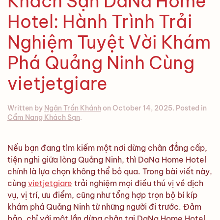
Khách Sạn DaNa Home
Hotel: Hành Trình Trải
Nghiệm Tuyệt Vời Khám
Phá Quảng Ninh Cùng
vietjetgiare
Written by
Ngân Trần Khánh
on
October 14, 2025
. Posted in
Cẩm Nang Khách Sạn
.
Nếu bạn đang tìm kiếm một nơi dừng chân đẳng cấp,
tiện nghi giữa lòng Quảng Ninh, thì DaNa Home Hotel
chính là lựa chọn không thể bỏ qua. Trong bài viết này,
cùng
vietjetgiare
trải nghiệm mọi điều thú vị về dịch
vụ, vị trí, ưu điểm, cũng như tổng hợp trọn bộ bí kíp
khám phá Quảng Ninh từ những người đi trước. Đảm
bảo, chỉ với một lần dừng chân tại DaNa Home Hotel,