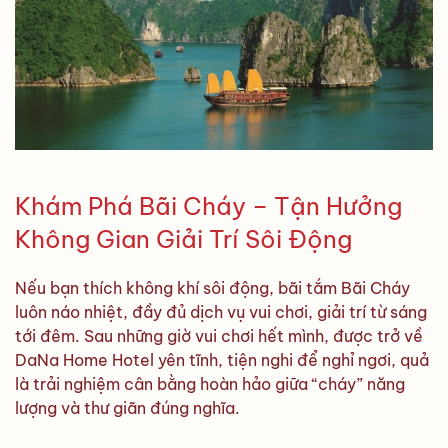
Khám Phá Bãi Cháy – Tận Hưởng
Không Gian Giải Trí Sôi Động
Nếu bạn thích không khí sôi động, bãi tắm Bãi Cháy
luôn náo nhiệt, đầy đủ dịch vụ vui chơi, giải trí từ sáng
tới đêm. Sau những giờ vui chơi hết mình, được trở về
DaNa Home Hotel yên tĩnh, tiện nghi để nghỉ ngơi, quả
là trải nghiệm cân bằng hoàn hảo giữa “cháy” năng
lượng và thư giãn đúng nghĩa.