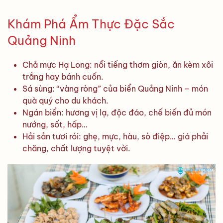
Khám Phá Ẩm Thực Đặc Sắc
Quảng Ninh
Chả mực Hạ Long: nổi tiếng thơm giòn, ăn kèm xôi
trắng hay bánh cuốn.
Sá sùng: “vàng ròng” của biển Quảng Ninh – món
quà quý cho du khách.
Ngán biển: hương vị lạ, độc đáo, chế biến đủ món
nướng, sốt, hấp…
Hải sản tươi rói: ghẹ, mực, hàu, sò điệp… giá phải
chăng, chất lượng tuyệt vời.