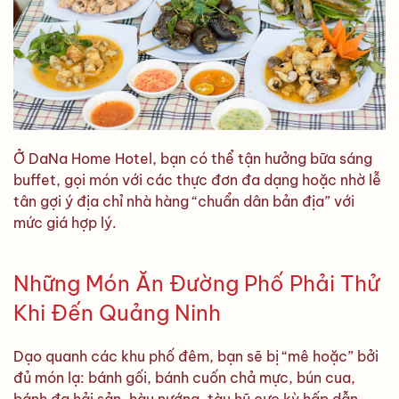
Ở DaNa Home Hotel, bạn có thể tận hưởng bữa sáng
buffet, gọi món với các thực đơn đa dạng hoặc nhờ lễ
tân gợi ý địa chỉ nhà hàng “chuẩn dân bản địa” với
mức giá hợp lý.
Những Món Ăn Đường Phố Phải Thử
Khi Đến Quảng Ninh
Dạo quanh các khu phố đêm, bạn sẽ bị “mê hoặc” bởi
đủ món lạ: bánh gối, bánh cuốn chả mực, bún cua,
bánh đa hải sản, hàu nướng, tàu hũ cực kỳ hấp dẫn…