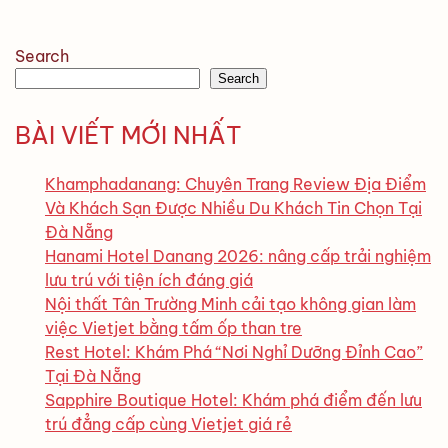
Search
Search
BÀI VIẾT MỚI NHẤT
Khamphadanang: Chuyên Trang Review Địa Điểm
Và Khách Sạn Được Nhiều Du Khách Tin Chọn Tại
Đà Nẵng
Hanami Hotel Danang 2026: nâng cấp trải nghiệm
lưu trú với tiện ích đáng giá
Nội thất Tân Trường Minh cải tạo không gian làm
việc Vietjet bằng tấm ốp than tre
Rest Hotel: Khám Phá “Nơi Nghỉ Dưỡng Đỉnh Cao”
Tại Đà Nẵng
Sapphire Boutique Hotel: Khám phá điểm đến lưu
trú đẳng cấp cùng Vietjet giá rẻ