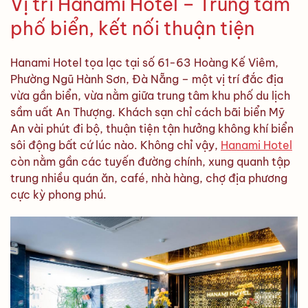
Vị trí Hanami Hotel – Trung tâm
phố biển, kết nối thuận tiện
Hanami Hotel tọa lạc tại số 61-63 Hoàng Kế Viêm,
Phường Ngũ Hành Sơn, Đà Nẵng – một vị trí đắc địa
vừa gần biển, vừa nằm giữa trung tâm khu phố du lịch
sầm uất An Thượng. Khách sạn chỉ cách bãi biển Mỹ
An vài phút đi bộ, thuận tiện tận hưởng không khí biển
sôi động bất cứ lúc nào. Không chỉ vậy,
Hanami Hotel
còn nằm gần các tuyến đường chính, xung quanh tập
trung nhiều quán ăn, café, nhà hàng, chợ địa phương
cực kỳ phong phú.