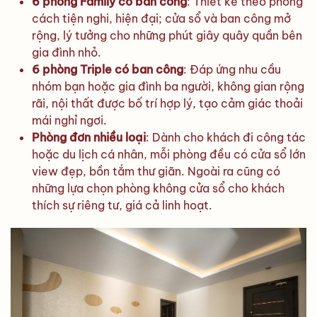
6 phòng Family có ban công
: Thiết kế theo phong
cách tiện nghi, hiện đại; cửa sổ và ban công mở
rộng, lý tưởng cho những phút giây quây quần bên
gia đình nhỏ.
6 phòng Triple có ban công
: Đáp ứng nhu cầu
nhóm bạn hoặc gia đình ba người, không gian rộng
rãi, nội thất được bố trí hợp lý, tạo cảm giác thoải
mái nghỉ ngơi.
Phòng đơn nhiều loại
: Dành cho khách đi công tác
hoặc du lịch cá nhân, mỗi phòng đều có cửa sổ lớn
view đẹp, bồn tắm thư giãn. Ngoài ra cũng có
những lựa chọn phòng không cửa sổ cho khách
thích sự riêng tư, giá cả linh hoạt.