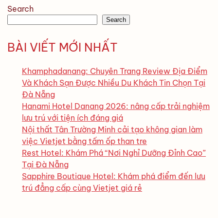
Search
Search
BÀI VIẾT MỚI NHẤT
Khamphadanang: Chuyên Trang Review Địa Điểm
Và Khách Sạn Được Nhiều Du Khách Tin Chọn Tại
Đà Nẵng
Hanami Hotel Danang 2026: nâng cấp trải nghiệm
lưu trú với tiện ích đáng giá
Nội thất Tân Trường Minh cải tạo không gian làm
việc Vietjet bằng tấm ốp than tre
Rest Hotel: Khám Phá “Nơi Nghỉ Dưỡng Đỉnh Cao”
Tại Đà Nẵng
Sapphire Boutique Hotel: Khám phá điểm đến lưu
trú đẳng cấp cùng Vietjet giá rẻ