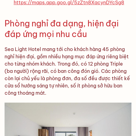
https://maps.app.goo.gl/5zZtn8XacynDYcSg8
Phòng nghỉ đa dạng, hiện đại
đáp ứng mọi nhu cầu
Sea Light Hotel mang tới cho khách hàng 45 phòng
nghỉ hiện đại, gồm nhiều hạng mục đáp ứng riêng biệt
cho từng nhóm khách. Trong đó, có 12 phòng Triple
(ba người) rộng rãi, có ban công đón gió. Các phòng
còn lại chủ yếu là phòng đơn, đa số đều được thiết kế
cửa sổ hướng sáng tự nhiên, số ít phòng sở hữu ban
công thoáng mát.