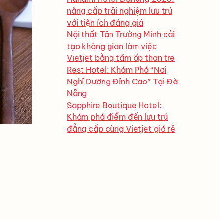
nâng cấp trải nghiệm lưu trú
với tiện ích đáng giá
Nội thất Tân Trường Minh cải
tạo không gian làm việc
Vietjet bằng tấm ốp than tre
Rest Hotel: Khám Phá “Nơi
Nghỉ Dưỡng Đỉnh Cao” Tại Đà
Nẵng
Sapphire Boutique Hotel:
Khám phá điểm đến lưu trú
đẳng cấp cùng Vietjet giá rẻ