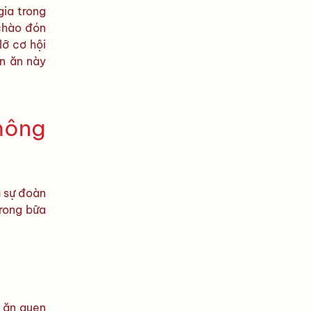
gia trong
 chào đón
lỡ cơ hội
n ăn này
hông
à sự đoàn
trong bữa
 ăn quen