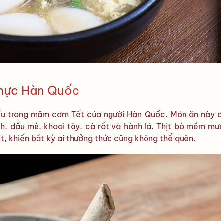
thực Hàn Quốc
iếu trong mâm cơm Tết của người Hàn Quốc. Món ăn này 
h, dầu mè, khoai tây, cà rốt và hành lá. Thịt bò mềm mượ
, khiến bất kỳ ai thưởng thức cũng không thể quên.