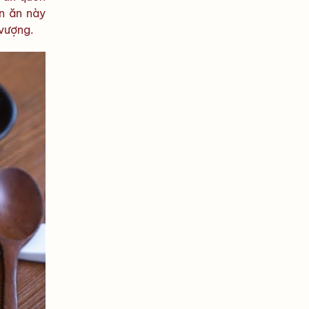
ón ăn này
 vượng.