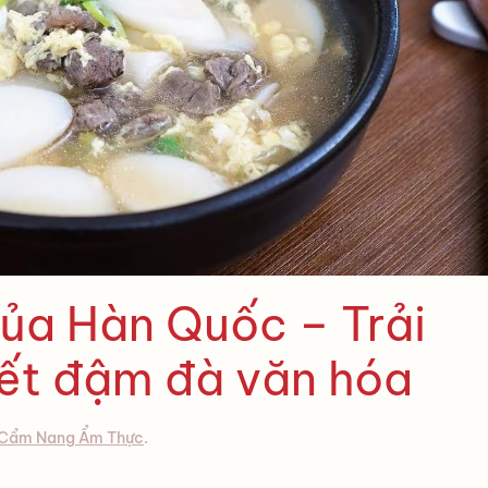
ủa Hàn Quốc – Trải
Tết đậm đà văn hóa
Cẩm Nang Ẩm Thực
.