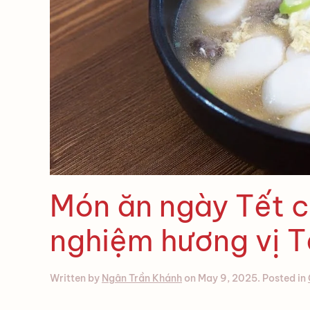
Món ăn ngày Tết c
nghiệm hương vị 
Written by
Ngân Trần Khánh
on
May 9, 2025
. Posted in