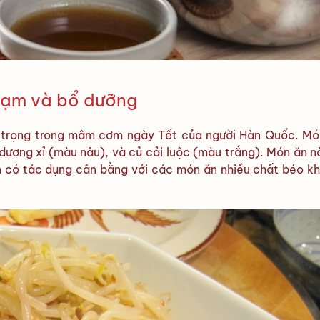
đạm và bổ dưỡng
n trọng trong mâm cơm ngày Tết của người Hàn Quốc. Mó
 dương xỉ (màu nâu), và củ cải luộc (màu trắng). Món ăn 
 có tác dụng cân bằng với các món ăn nhiều chất béo kh