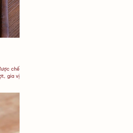
được chế
t, gia vị