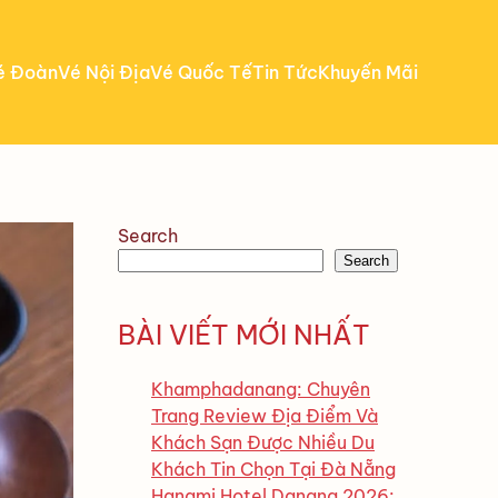
é Đoàn
Vé Nội Địa
Vé Quốc Tế
Tin Tức
Khuyến Mãi
Search
Search
BÀI VIẾT MỚI NHẤT
Khamphadanang: Chuyên
Trang Review Địa Điểm Và
Khách Sạn Được Nhiều Du
Khách Tin Chọn Tại Đà Nẵng
Hanami Hotel Danang 2026: