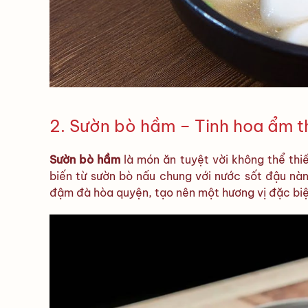
2. Sườn bò hầm – Tinh hoa ẩm 
Sườn bò hầm
là món ăn tuyệt vời không thể th
biến từ sườn bò nấu chung với nước sốt đậu nàn
đậm đà hòa quyện, tạo nên một hương vị đặc biệt