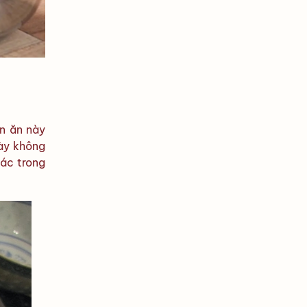
n ăn này
này không
ác trong